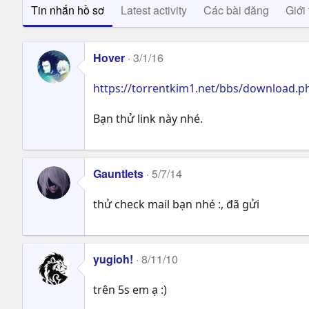
Tin nhắn hồ sơ
Latest activity
Các bài đăng
Giới 
Hover
3/1/16
https://torrentkim1.net/bbs/download.
Bạn thử link này nhé.
Gauntlets
5/7/14
thử check mail bạn nhé :, đã gửi
yugioh!
8/11/10
trên 5s em ạ :)