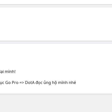
lại mình!
ục Go Pro => DotA đọc ủng hộ mình nhé