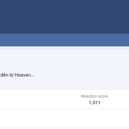
đến từ
Heaven...
Reaction score
1,011