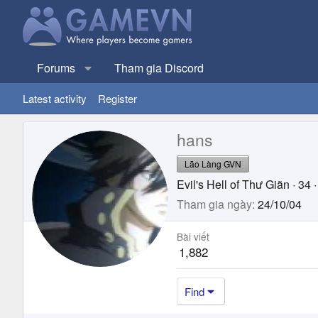
Forums
Tham gia Discord
Latest activity
Register
hans
Lão Làng GVN
Evil's Hell of Thư Giãn
·
34
·
Tham gia ngày
24/10/04
Bài viết
1,882
Find