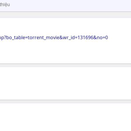
thiệu
php?bo_table=torrent_movie&wr_id=131696&no=0