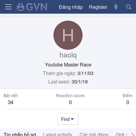
Đăng nhập
Register
H
haolq
Youtube Master Race
Tham gia ngày
3/11/03
Last seen
30/1/19
Bài viết
Reaction score
Điểm
34
0
0
Find
Tin nhắn hồ sơ
Latest activity
Các bài đăng
Giới thiệ