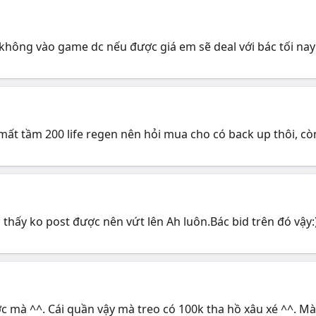
y không vào game dc nếu được giá em sẽ deal với bác tối nay
 mất tầm 200 life regen nên hỏi mua cho có back up thôi, c
thấy ko post được nên vứt lên Ah luôn.Bác bid trên đó vậy:
 mà ^^. Cái quần vậy mà treo có 100k tha hồ xâu xé ^^. Mà