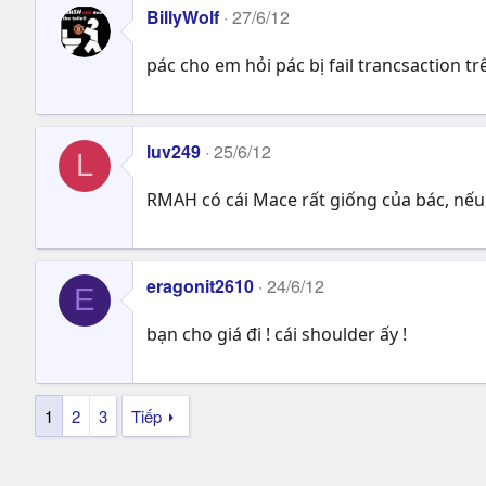
BillyWolf
27/6/12
pác cho em hỏi pác bị fail trancsaction tr
luv249
25/6/12
L
RMAH có cái Mace rất giống của bác, nếu 
eragonit2610
24/6/12
E
bạn cho giá đi ! cái shoulder ấy !
1
2
3
Tiếp