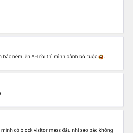
òn bác ném lên AH rồi thì mình đành bỏ cuộc
.
)
 mình có block visitor mess đâu nhỉ sao bác không