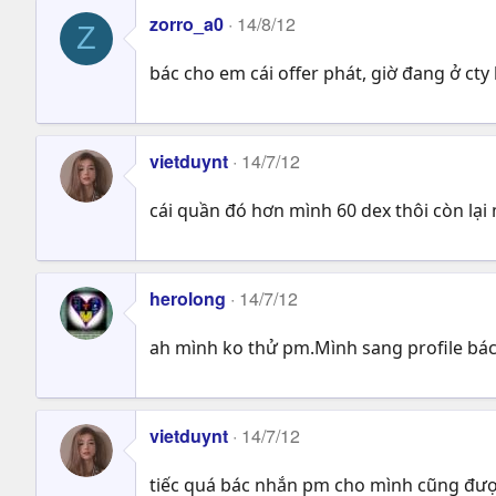
zorro_a0
14/8/12
Z
bác cho em cái offer phát, giờ đang ở ct
vietduynt
14/7/12
cái quần đó hơn mình 60 dex thôi còn lại
herolong
14/7/12
ah mình ko thử pm.Mình sang profile bác 
vietduynt
14/7/12
tiếc quá bác nhắn pm cho mình cũng được