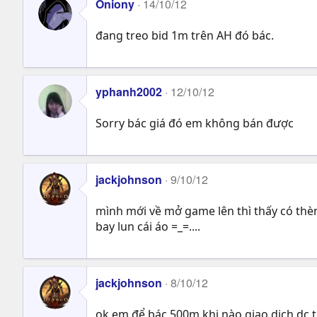
Oniony
14/10/12
đang treo bid 1m trên AH đó bác.
yphanh2002
12/10/12
Sorry bác giá đó em không bán được
jackjohnson
9/10/12
mình mới về mở game lên thì thấy có thèn
bay lun cái áo =_=....
jackjohnson
8/10/12
ok.em để bác 500m.khi nào giao dịch dc 