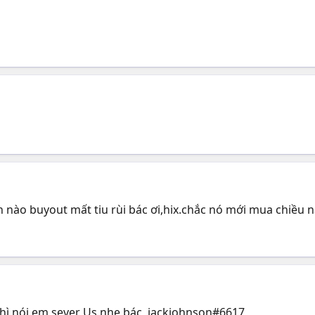
 nào buyout mất tiu rùi bác ơi,hix.chắc nó mới mua chiều n
thì nói em,sever Us nhe bác, jackjohnson#6617