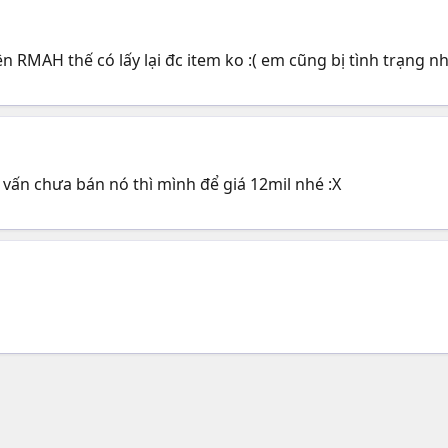
ên RMAH thế có lấy lại đc item ko :( em cũng bị tình trạng nh
vấn chưa bán nó thì mình để giá 12mil nhé :X