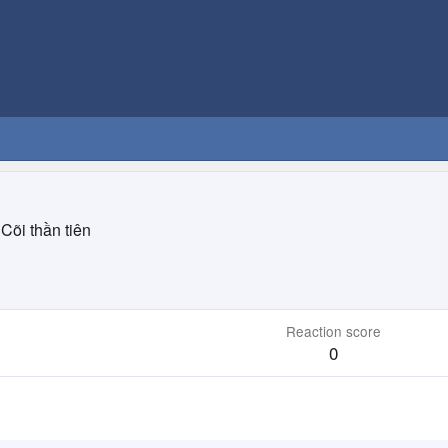
Cõi thần tiên
Reaction score
0