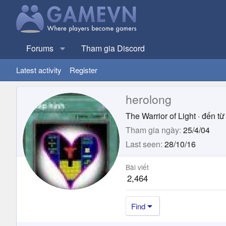
Forums
Tham gia Discord
Latest activity
Register
herolong
The Warrior of Light
·
đến từ
Tham gia ngày
25/4/04
Last seen
28/10/16
Bài viết
2,464
Find