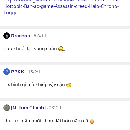
Hottopic-Ban-ao-game-Assassin-creed-Halo-Chrono-
Trigger-
Dracoon
8/3/11
bóp khoái lạc song châu
PPKK
15/2/11
P
hix hình gì mà khiếp vậy cậu
[Mì Tôm Chanh]
2/2/11
chúc mi năm mới chim dài hơn năm cũ