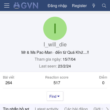
Đăng nhập
Register
I
I_will_die
Mr & Ms Pac-Man
·
đến từ
Quá Khứ....!!
Tham gia ngày
15/7/04
Last seen
23/2/24
Bài viết
Reaction score
Điểm
264
517
0
Find
Tin nhắn hồ sơ
Latest activity
Các bài đăng
Giới thiệ