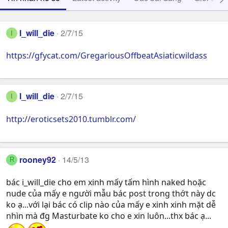
I_will_die
2/7/15
I
https://gfycat.com/GregariousOffbeatAsiaticwildass
I_will_die
2/7/15
I
http://eroticsets2010.tumblr.com/
rooney92
14/5/13
R
bác i_will_die cho em xinh mấy tấm hình naked hoặc
nude của mấy e người mẫu bác post trong thớt này dc
ko ạ...với lại bác có clip nào của mấy e xinh xinh mặt dễ
nhìn mà đg Masturbate ko cho e xin luôn...thx bác ạ...