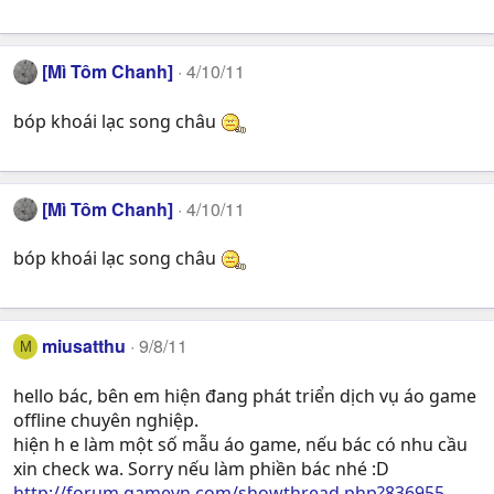
[Mì Tôm Chanh]
4/10/11
bóp khoái lạc song châu
[Mì Tôm Chanh]
4/10/11
bóp khoái lạc song châu
miusatthu
9/8/11
M
hello bác, bên em hiện đang phát triển dịch vụ áo game
offline chuyên nghiệp.
hiện h e làm một số mẫu áo game, nếu bác có nhu cầu
xin check wa. Sorry nếu làm phiền bác nhé :D
http://forum.gamevn.com/showthread.php?836955-