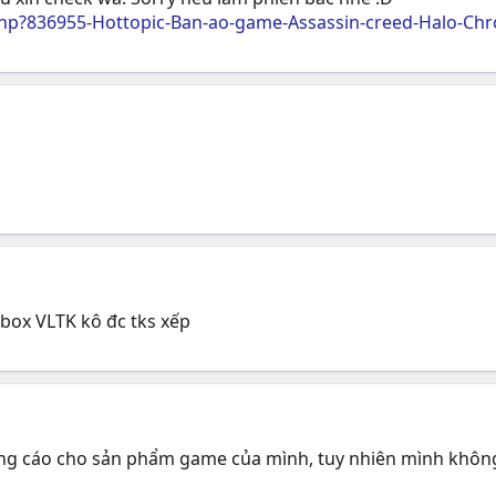
p?836955-Hottopic-Ban-ao-game-Assassin-creed-Halo-Chro
ở box VLTK kô đc tks xếp
ng cáo cho sản phẩm game của mình, tuy nhiên mình không b