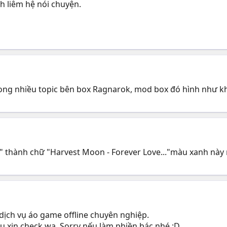
 liêm hệ nói chuyện.
ng nhiều topic bên box Ragnarok, mod box đó hình như k
hành chữ "Harvest Moon - Forever Love..."màu xanh này n
 dịch vụ áo game offline chuyên nghiệp.
u xin check wa. Sorry nếu làm phiền bác nhé :D