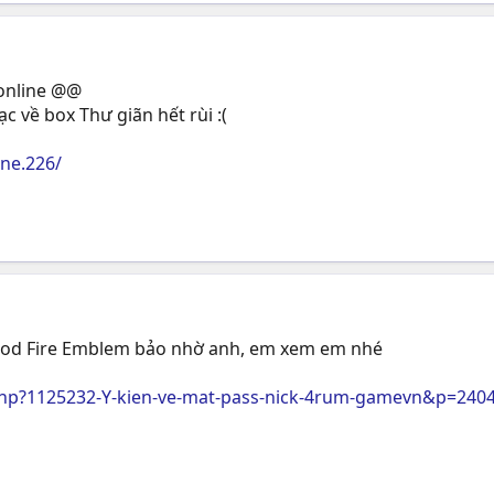
online @@
c về box Thư giãn hết rùi :(
ne.226/
S-Mod Fire Emblem bảo nhờ anh, em xem em nhé
hp?1125232-Y-kien-ve-mat-pass-nick-4rum-gamevn&p=240