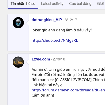
Tin nhắn hồ sơ
Latest activity
Các bài đăng
Giới 
dotrunghieu_VIP
8/12/17
Joker giờ anh đang làm ở đâu vậy?
http://i.hido.tech/NMgaRL
L2vie.com
27/6/16
Admin ơi, anh giúp em liên lạc với mod để
Em xin đổi rồi mà không liên lạc được vớ
đổi thành >> [CLASSIC.L2VIE.COM] Chính th
link hiện tại đây ạ
http://forum.gamevn.com/threads/du-an-
Cảm ơn anh!