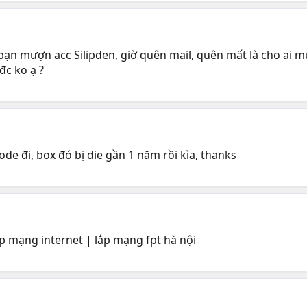
 bạn mượn acc Silipden, giờ quên mail, quên mất là cho ai mươ
đc ko ạ ?
ode đi, box đó bị die gần 1 năm rồi kìa, thanks
ắp mạng internet | lắp mạng fpt hà nội