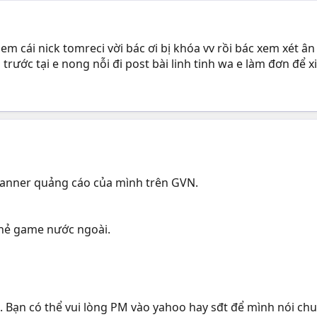
m cái nick tomreci vời bác ơi bị khóa vv rồi bác xem xét â
trước tại e nong nỗi đi post bài linh tinh wa e làm đơn để xi
banner quảng cáo của mình trên GVN.
 thẻ game nước ngoài.
 Bạn có thể vui lòng PM vào yahoo hay sđt để mình nói ch