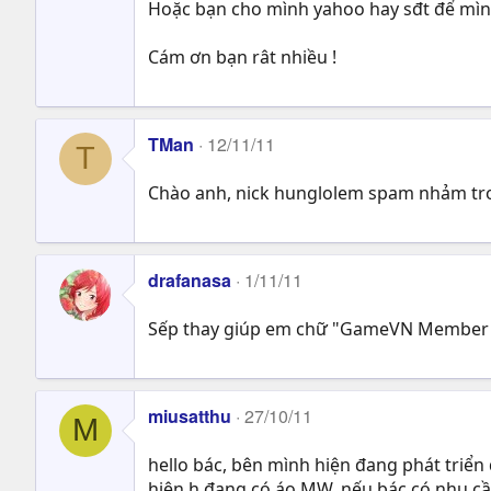
Hoặc bạn cho mình yahoo hay sđt để mình
Cám ơn bạn rât nhiều !
TMan
12/11/11
T
Chào anh, nick hunglolem spam nhảm tro
drafanasa
1/11/11
Sếp thay giúp em chữ "GameVN Member" t
miusatthu
27/10/11
M
hello bác, bên mình hiện đang phát triển
hiện h đang có áo MW, nếu bác có nhu cầ