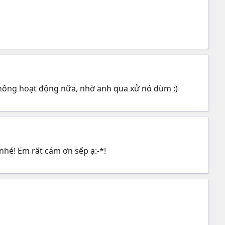
hông hoạt động nữa, nhờ anh qua xử nó dùm :)
hé! Em rất cám ơn sếp ạ:-*!