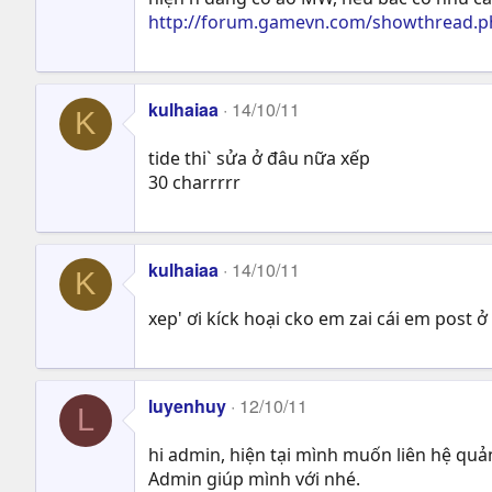
http://forum.gamevn.com/showthread.ph
kulhaiaa
14/10/11
K
tide thi` sửa ở đâu nữa xếp
30 charrrrr
kulhaiaa
14/10/11
K
xep' ơi kíck hoại cko em zai cái em post 
luyenhuy
12/10/11
L
hi admin, hiện tại mình muốn liên hệ quả
Admin giúp mình với nhé.