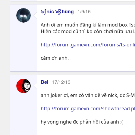
๖ۣۜTrúc ๖ۣۜKhùng
1/9/15
Anh ơi em muốn đăng kí làm mod box Ts
Hiện các mod cũ thì ko còn chơi nữa lưu lạ
http://forum.gamevn.com/forums/ts-onli
cám ơn anh.
Bel
17/12/13
anh Joker ơi, em có vấn đề về nick, đc 
http://forum.gamevn.com/showthread.p
hy vọng nghe đc phản hồi của anh :(