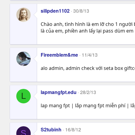
silipden1102
30/8/13
Chào anh, tình hình là em lỡ cho 1 người
là của em, phiền anh lấy lại pass dùm em 
Fireemblem&me
11/4/13
alo admin, admin check với seta box giftc
lapmangfpt.edu
28/2/13
L
lap mang fpt | lắp mạng fpt miễn phí | l
S2tubinh
16/8/12
S