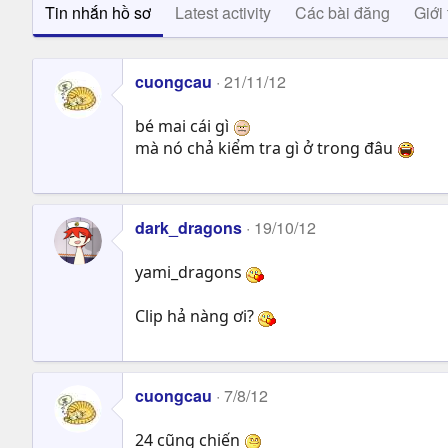
Tin nhắn hồ sơ
Latest activity
Các bài đăng
Giới 
cuongcau
21/11/12
bé mai cái gì
mà nó chả kiểm tra gì ở trong đâu
dark_dragons
19/10/12
yami_dragons
Clip hả nàng ơi?
cuongcau
7/8/12
24 cũng chiến