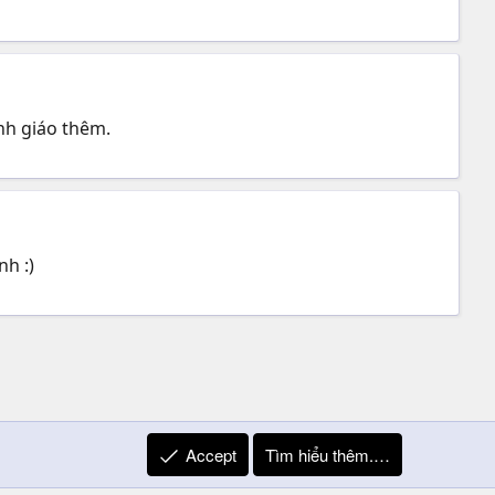
ỉnh giáo thêm.
h :)
Accept
Tìm hiểu thêm.…
R
Liên hệ
Quy định và Nội quy
Privacy Policy
Trợ giúp
S