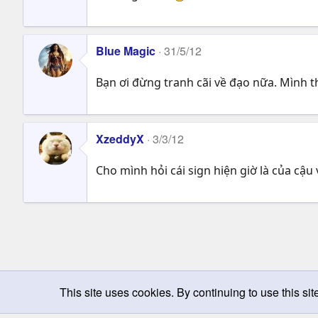
Blue Magic
31/5/12
Bạn ơi đừng tranh cãi về đạo nữa. Mình t
XzeddyX
3/3/12
Cho mình hỏi cái sign hiện giờ là của cậ
This site uses cookies. By continuing to use this sit
Chọn giao diện
Change width