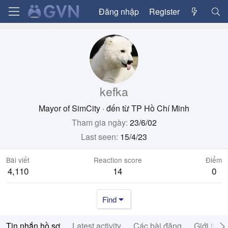
Đăng nhập
Register
kefka
Mayor of SimCity
·
đến từ
TP Hồ Chí Minh
Tham gia ngày
23/6/02
Last seen
15/4/23
Bài viết
Reaction score
Điểm
4,110
14
0
Find
Tin nhắn hồ sơ
Latest activity
Các bài đăng
Giới thiệ