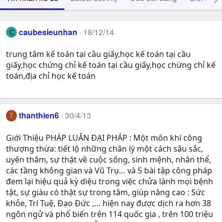
caubesieunhan
18/12/14
C
trung tâm kế toán tại cầu giấy,học kế toán tại cầu
giấy,học chứng chỉ kế toán tại cầu giấy,học chứng chỉ kế
toán,địa chỉ học kế toán
thanthien6
30/4/13
T
Giới Thiệu PHÁP LUÂN ĐẠI PHÁP : Một môn khí công
thượng thừa: tiết lộ những chân lý một cách sâu sắc,
uyên thâm, sự thật về cuộc sống, sinh mệnh, nhân thể,
các tầng không gian và Vũ Trụ… và 5 bài tập công pháp
đem lại hiệu quả kỳ diệu trong việc chửa lành mọi bệnh
tật, sự giàu có thật sự trong tâm, giúp nâng cao : Sức
khỏe, Trí Tuệ, Ðạo Ðức ,… hiện nay được dịch ra hơn 38
ngôn ngử và phổ biến trên 114 quốc gia , trên 100 triệu