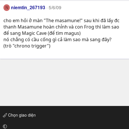
niemtin_267193
5/6/09
N
cho em hỏi ở màn "The masamune!" sau khi đã lấy đc
thanh Masamune hoàn chỉnh và con Frog thì làm sao
để sang Magic Cave (để tìm magus)
nó chẳng có cầu cống gì cả làm sao mà sang đây?
(trò "chrono trigger")
Chọn giao diện