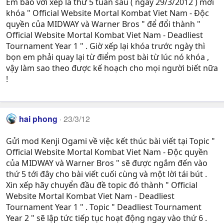
Em bảo với xếp là thứ 5 tuần sau ( ngày 29/3/2012 ) mới
khóa " Official Website Mortal Kombat Viet Nam - Độc
quyền của MIDWAY và Warner Bros " để đổi thành "
Official Website Mortal Kombat Viet Nam - Deadliest
Tournament Year 1 " . Giờ xếp lại khóa trước ngày thì
bọn em phải quay lại từ điểm post bài từ lúc nó khóa ,
vậy làm sao theo được kế hoạch cho mọi người biết nữa
!
hai phong
23/3/12
Gửi mod Kenji Ogami về việc kết thúc bài viết tại Topic "
Official Website Mortal Kombat Viet Nam - Độc quyền
của MIDWAY và Warner Bros " sẽ được ngắm đến vào
thứ 5 tới đây cho bài viết cuối cùng và một lời tái bút .
Xin xếp hãy chuyển đầu đề topic đó thành " Official
Website Mortal Kombat Viet Nam - Deadliest
Tournament Year 1 " . Topic " Deadliest Tournament
Year 2 " sẽ lập tức tiếp tục hoạt động ngay vào thứ 6 .