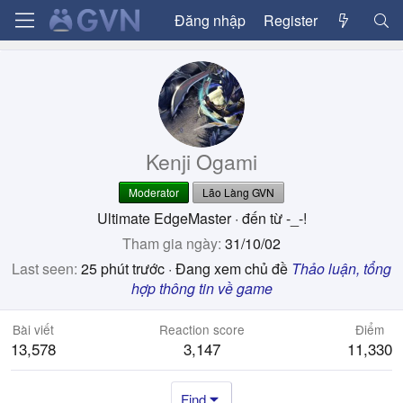
Đăng nhập
Register
Kenji Ogami
Moderator
Lão Làng GVN
Ultimate EdgeMaster
·
đến từ
-_-!
Tham gia ngày
31/10/02
Last seen
25 phút trước
·
Đang xem chủ đề
Thảo luận, tổng
hợp thông tin về game
Bài viết
Reaction score
Điểm
13,578
3,147
11,330
Find