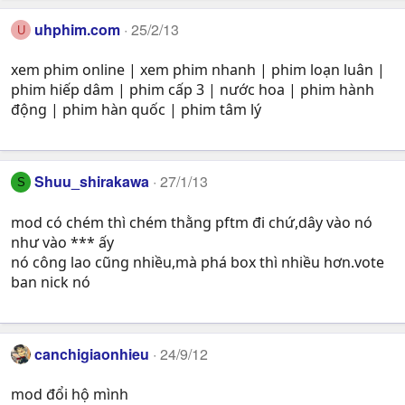
uhphim.com
25/2/13
U
xem phim online | xem phim nhanh | phim loạn luân |
phim hiếp dâm | phim cấp 3 | nước hoa | phim hành
động | phim hàn quốc | phim tâm lý
Shuu_shirakawa
27/1/13
S
mod có chém thì chém thằng pftm đi chứ,dây vào nó
như vào *** ấy
nó công lao cũng nhiều,mà phá box thì nhiều hơn.vote
ban nick nó
canchigiaonhieu
24/9/12
mod đổi hộ mình