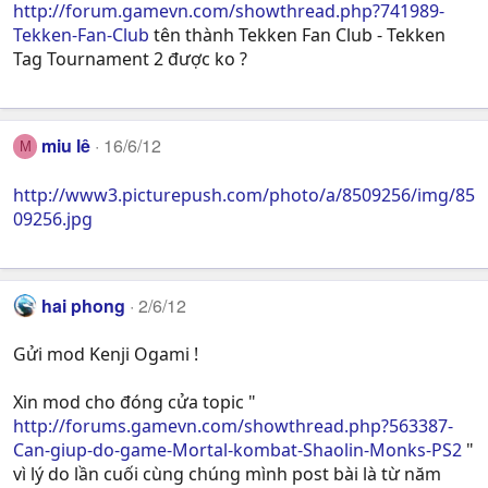
http://forum.gamevn.com/showthread.php?741989-
Tekken-Fan-Club
tên thành Tekken Fan Club - Tekken
Tag Tournament 2 được ko ?
miu lê
16/6/12
M
http://www3.picturepush.com/photo/a/8509256/img/85
09256.jpg
hai phong
2/6/12
Gửi mod Kenji Ogami !
Xin mod cho đóng cửa topic "
http://forums.gamevn.com/showthread.php?563387-
Can-giup-do-game-Mortal-kombat-Shaolin-Monks-PS2
"
vì lý do lần cuối cùng chúng mình post bài là từ năm