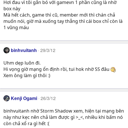
Hơi đau vì tôi gắn bó với gamevn 1 phần cũng là nhờ
box này
Mà hết cách, game thì cũ, member mới thì chán chả
muốn nói, giờ mà xuống tay thẳng thì cái box chỉ còn là
1 vũng máu
binhvuitanh
29/3/12
Uhm dẹp luôn đi.
Hi vọng giờ mạng ổn định rồi, tui hok nhờ SS đâu
Xem ông làm gì thôi :)
Kenji Ogami
26/3/12
binhvuitanh nhờ Storm Shadow xem, hiện tại mạng bên
này như kẹc nên chả làm được gì >_<, nhiều khi bấm nó
còn chả xổ ra gì hết :(