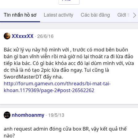
Tin nhắn hồ sơ
Latest activity
Các bài đăng
Giới thiệ
XXxxxXX
26/6/16
Bác xử lý vụ này hộ mình với , trước có mod bên buôn
bán gì ban vĩnh viễn rồi mà giờ nó lại thoát ra đi lừa đảo
tiếp kìa bác. Có gì bác khóa acc đó lại dùm mình với, vừa
dc thả là nó tạo 2pic lừa đảo ngay. Tui cũng là
SwordMasterDT đấy nha.
http://forum.gamevn.com/threads/bi-mat-tai-
khoan.1179369/page-2#post-26562262
nhomhoanmy
19/5/13
anh request admin đóng cửa box BR, vậy kết quả thế
nào?