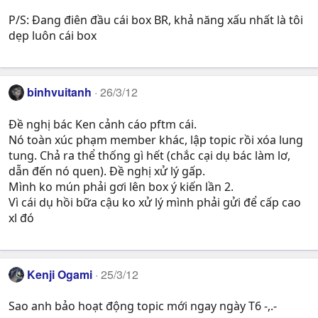
P/S: Đang điên đầu cái box BR, khả năng xấu nhất là tôi
dẹp luôn cái box
binhvuitanh
26/3/12
Đề nghị bác Ken cảnh cáo pftm cái.
Nó toàn xúc phạm member khác, lập topic rồi xóa lung
tung. Chả ra thể thống gì hết (chắc cại dụ bác làm lơ,
dẫn đến nó quen). Đề nghị xử lý gấp.
Mình ko mún phải gơi lên box ý kiến lần 2.
Vì cái dụ hồi bữa cậu ko xử lý mình phải gửi để cấp cao
xl đó
Kenji Ogami
25/3/12
Sao anh bảo hoạt động topic mới ngay ngày T6 -,.-