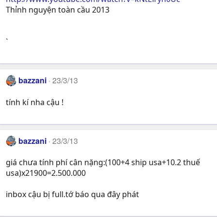
Thỉnh nguyện toàn cầu 2013
`
bazzani
23/3/13
tính kí nha cậu !
bazzani
23/3/13
giá chưa tính phí cân nặng:(100+4 ship usa+10.2 thuế
usa)x21900=2.500.000
inbox cậu bị full.tớ báo qua đây phát