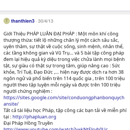
thanthien3
30/4/13
T
Giới Thiệu PHÁP LUÂN ĐẠI PHÁP : Một môn khí công
thượng thừa: tiết lộ những chân lý một cách sâu sắc,
uyên thâm, sự thật về cuộc sống, sinh mệnh, nhân thể,
các tầng không gian và Vũ Trụ… và 5 bài tập công pháp
đem lại hiệu quả kỳ diệu trong việc chửa lành mọi bệnh
tật, sự giàu có thật sự trong tâm, giúp nâng cao : Sức
khỏe, Trí Tuệ, Ðạo Ðức ,… hiện nay được dịch ra hơn 38
ngôn ngử và phổ biến trên 114 quốc gia , trên 100 triệu
người theo tập luyện mỗi ngày và được trên 100 triệu
người chứng nghiệm :
https://sites.google.com/site/conduongphanbonquych
ansite/
Tất cả tài liệu học Pháp, tập công các bạn tải về miễn phí
tại :
http://phapluan.org
Đại Pháp Hồng Truyền
http://www.youtube.com/watch?v=kNtElryh0Uc