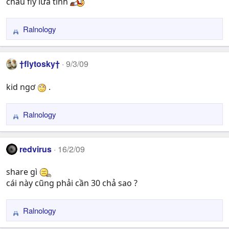
n
cháu fly lừa tình
s
:
Ralnology
R
e
a
†flytosky†
9/3/09
c
t
kid ngơ
.
i
o
n
Ralnology
R
s
e
:
a
redvirus
16/2/09
c
t
share gì
i
cái này cũng phải cần 30 chả sao ?
o
n
s
Ralnology
R
:
e