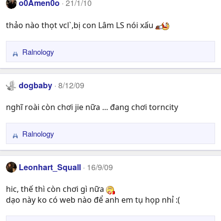
o0Amen0o
21/1/10
c
t
thảo nào thọt vcl`,bị con Lâm LS nói xấu
i
o
n
Ralnology
R
s
e
:
a
dogbaby
8/12/09
c
t
nghĩ roài còn chơi jie nữa ... đang chơi torncity
i
o
n
Ralnology
R
s
e
:
a
Leonhart_Squall
16/9/09
c
t
hic, thế thì còn chơi gì nữa
i
dạo này ko có web nào để anh em tụ họp nhỉ :(
o
n
s