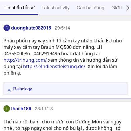
Tin nhắn hồ sơ
Latest activity
Các bài đăng
Giới thiệ
duongkute082015
29/5/14
D
Phân phối máy xay sinh tố cầm tay nhập khẩu EU như
máy xay cầm tay Braun MQ500 đơn năng. LH
0435500086 - 0462919496 hoặc đặt hàng tại
http://trihung.com/
xem thông tin và hướng dẫn sử
dụng tại
http://24hdienstleistung.de/
. XIn lỗi đã làm
phiền ạ.
Ralnology
R
e
a
thailh186
23/11/13
T
c
t
Thế nào rồi bạn , cho mượn con Đường Môn vài ngày
i
nhé , tớ nạp ngày chơi cho nó bù lại , được không , tớ
o