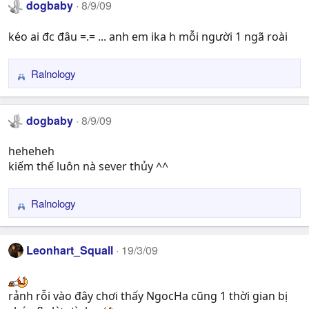
dogbaby
8/9/09
c
t
kéo ai đc đâu =.= ... anh em ika h mỗi người 1 ngã roài
i
o
n
Ralnology
R
s
e
:
a
dogbaby
8/9/09
c
t
heheheh
i
kiếm thế luôn nà sever thủy ^^
o
n
s
Ralnology
R
:
e
a
Leonhart_Squall
19/3/09
c
t
i
rảnh rỗi vào đây chơi thấy NgocHa cũng 1 thời gian bị
o