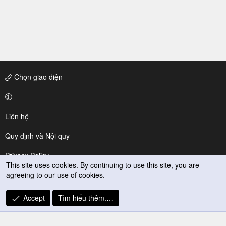
Chọn giao diện
Liên hệ
Quy định và Nội quy
Privacy Policy
This site uses cookies. By continuing to use this site, you are
agreeing to our use of cookies.
Trợ giúp
R
Accept
Tìm hiểu thêm.…
S
S