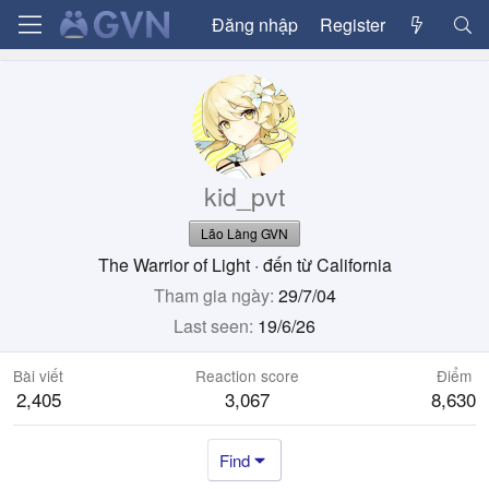
Đăng nhập
Register
kid_pvt
Lão Làng GVN
The Warrior of Light
·
đến từ
California
Tham gia ngày
29/7/04
Last seen
19/6/26
Bài viết
Reaction score
Điểm
2,405
3,067
8,630
Find