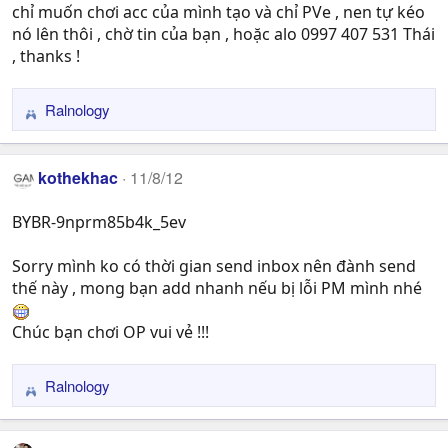
n
chỉ muốn chơi acc của mình tạo và chỉ PVe , nen tự kéo
s
nó lên thôi , chờ tin của bạn , hoặc alo 0997 407 531 Thái
:
, thanks !
Ralnology
R
e
a
kothekhac
11/8/12
c
t
BYBR-9nprm85b4k_5ev
i
o
n
Sorry mình ko có thời gian send inbox nên đành send
s
thế này , mong bạn add nhanh nếu bị lỗi PM mình nhé
:
Chúc bạn chơi OP vui vẻ !!!
Ralnology
R
e
a