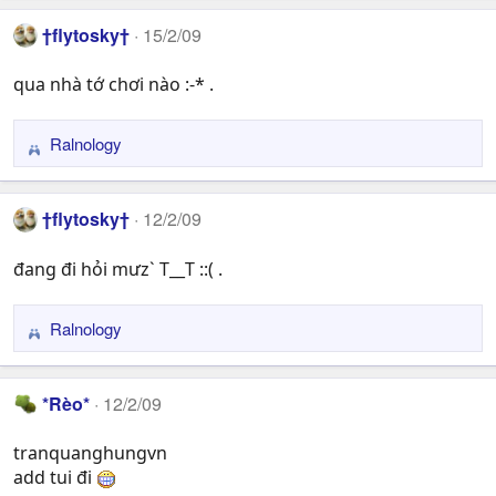
a
†flytosky†
15/2/09
c
t
qua nhà tớ chơi nào :-* .
i
o
n
Ralnology
R
s
e
:
a
†flytosky†
12/2/09
c
t
đang đi hỏi mưz` T__T ::( .
i
o
n
Ralnology
R
s
e
:
a
*Rèo*
12/2/09
c
t
tranquanghungvn
i
add tui đi
o