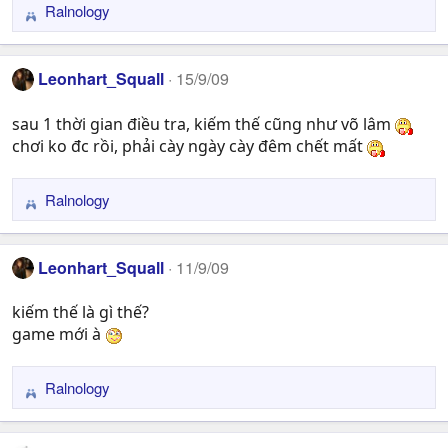
Ralnology
R
:
e
a
Leonhart_Squall
15/9/09
c
t
sau 1 thời gian điều tra, kiếm thế cũng như võ lâm
i
chơi ko đc rồi, phải cày ngày cày đêm chết mất
o
n
s
Ralnology
R
:
e
a
Leonhart_Squall
11/9/09
c
t
kiếm thế là gì thế?
i
game mới à
o
n
s
Ralnology
R
:
e
a