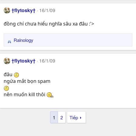
a
†flytosky†
16/1/09
c
t
đồng chí chưa hiểu nghĩa sâu xa đâu :'>
i
o
n
Ralnology
R
s
e
:
a
†flytosky†
16/1/09
c
t
đâu
i
ngứa mắt bọn spam
o
n
s
nên muốn kill thôi
:
1
2
Tiếp