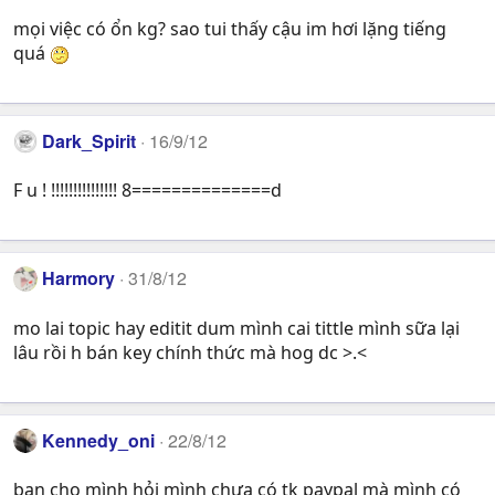
mọi việc có ổn kg? sao tui thấy cậu im hơi lặng tiếng
quá
Dark_Spirit
16/9/12
F u ! !!!!!!!!!!!!!!! 8==============d
Harmory
31/8/12
mo lai topic hay editit dum mình cai tittle mình sữa lại
lâu rồi h bán key chính thức mà hog dc >.<
Kennedy_oni
22/8/12
bạn cho mình hỏi mình chưa có tk paypal mà mình có