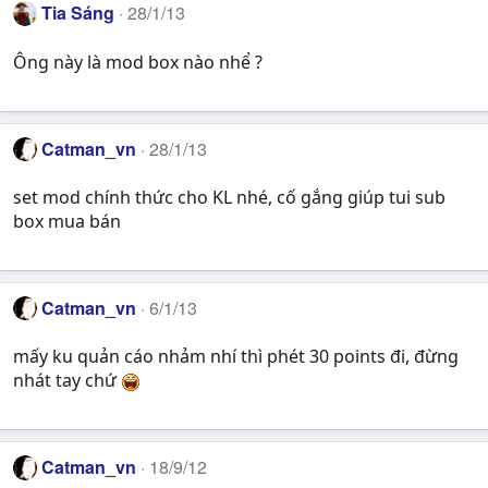
Tia Sáng
28/1/13
Ông này là mod box nào nhể ?
Catman_vn
28/1/13
set mod chính thức cho KL nhé, cố gắng giúp tui sub
box mua bán
Catman_vn
6/1/13
mấy ku quản cáo nhảm nhí thì phét 30 points đi, đừng
nhát tay chứ
Catman_vn
18/9/12