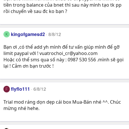
tiền trong balance của bnet thì sau này mình tạo tk pp
rồi chuyển về sau đc ko bạn ?
kingofgamesd2
8/8/12
K
Bạn ơi ,có thể add yh mình để tư vấn giúp mình để gỡ
limit paypal với !
vuatrochoi_cr@yahoo.com
Hoặc có thể sms qua số này : 0987 530 556 .mình sẽ gọi
lại ! Cảm ơn bạn trước !
flyflo111
6/8/12
F
Trial mod ráng dọn dẹp cái box Mua-Bán nhé ^^. Chúc
mừng nhé hehe.