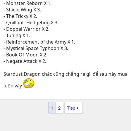
- Monster Reborn X 1.
- Shield Wing X 3.
- The Tricky X 2.
- Quillbolt Hedgehog X 3.
- Doppel Warrior X 2.
- Tuning X 1.
- Reinforcement of the Army X 1.
- Mystical Space Typhoon X 3.
- Book Of Moon X 2.
- Negate Attack X 2.
Stardust Dragon chắc cũng chẳng rẻ gì, để sau này mua
luôn vậy
1
2
Tiếp