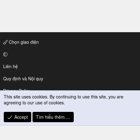
Chọn giao diện
Liên hệ
Quy định và Nội quy
Privacy Policy
This site uses cookies. By continuing to use this site, you are
agreeing to our use of cookies.
Trợ giúp
R
Accept
Tìm hiểu thêm.…
S
S