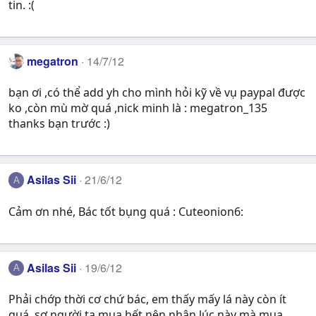
tin. :(
megatron
14/7/12
bạn ơi ,có thể add yh cho mình hỏi kỹ về vụ paypal được
ko ,còn mù mờ quá ,nick minh là : megatron_135
thanks bạn trước :)
Asilas Sii
21/6/12
A
Cảm ơn nhé, Bác tốt bụng quá : Cuteonion6:
Asilas Sii
19/6/12
A
Phải chớp thời cơ chứ bác, em thấy mấy lá này còn ít
quá, sợ người ta mua hết nên nhân lúc này mà mua,