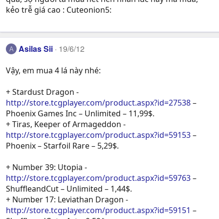
kẻo trễ giá cao : Cuteonion5:
Asilas Sii
19/6/12
A
Vậy, em mua 4 lá này nhé:
+ Stardust Dragon -
http://store.tcgplayer.com/product.aspx?id=27538
–
Phoenix Games Inc – Unlimited – 11,99$.
+ Tiras, Keeper of Armageddon -
http://store.tcgplayer.com/product.aspx?id=59153
–
Phoenix – Starfoil Rare – 5,29$.
+ Number 39: Utopia -
http://store.tcgplayer.com/product.aspx?id=59763
–
ShuffleandCut – Unlimited – 1,44$.
+ Number 17: Leviathan Dragon -
http://store.tcgplayer.com/product.aspx?id=59151
–