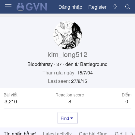
Đăng nhập
Register
kim_long512
Bloodthirsty
·
37
·
đến từ
Battleground
Tham gia ngày
15/7/04
Last seen
27/8/15
Bài viết
Reaction score
Điểm
3,210
8
0
Find
Tin nhắn hồ sơ
Latest activity
Các bài đăng
Giới thiệ