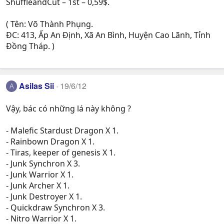
ShuffleandCut – 1st – 0,59$.
( Tên: Võ Thành Phụng.
ĐC: 413, Ấp An Định, Xã An Bình, Huyện Cao Lãnh, Tỉnh
Đồng Tháp. )
Asilas Sii
19/6/12
A
Vậy, bác có những lá này không ?
- Malefic Stardust Dragon X 1.
- Rainbown Dragon X 1.
- Tiras, keeper of genesis X 1.
- Junk Synchron X 3.
- Junk Warrior X 1.
- Junk Archer X 1.
- Junk Destroyer X 1.
- Quickdraw Synchron X 3.
- Nitro Warrior X 1.