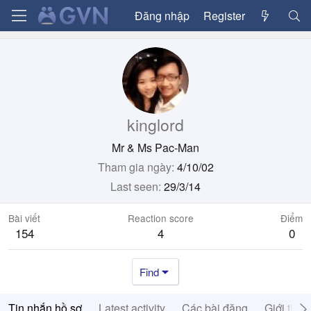
Đăng nhập
Register
kinglord
Mr & Ms Pac-Man
Tham gia ngày
4/10/02
Last seen
29/3/14
Bài viết
Reaction score
Điểm
154
4
0
Find
Tin nhắn hồ sơ
Latest activity
Các bài đăng
Giới thiệ