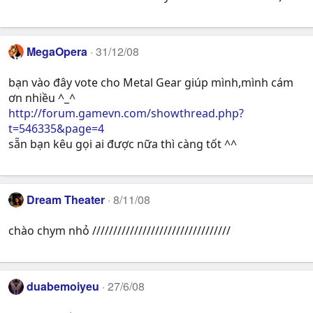
MegaOpera
31/12/08
bạn vào đây vote cho Metal Gear giúp mình,mình cám
ơn nhiều ^_^
http://forum.gamevn.com/showthread.php?
t=546335&page=4
sẵn bạn kêu gọi ai được nữa thì càng tốt ^^
Dream Theater
8/11/08
chào chym nhỏ /////////////////////////////////
duabemoiyeu
27/6/08