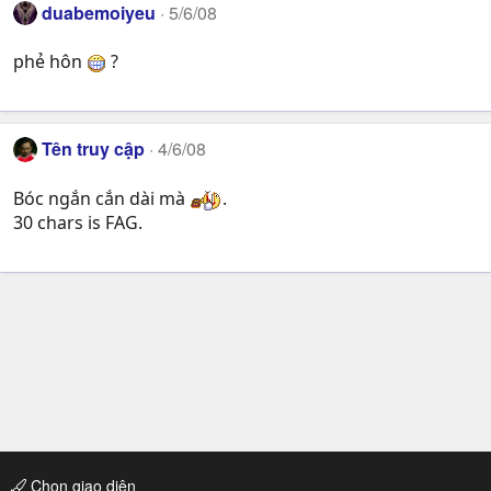
duabemoiyeu
5/6/08
phẻ hôn
?
Tên truy cập
4/6/08
Bóc ngắn cắn dài mà
.
30 chars is FAG.
Chọn giao diện