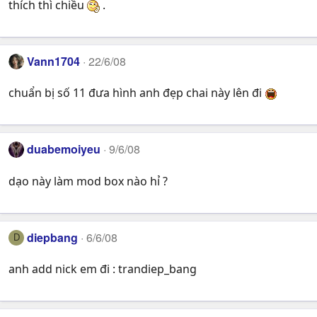
thích thì chiều
.
Vann1704
22/6/08
chuẩn bị số 11 đưa hình anh đẹp chai này lên đi
duabemoiyeu
9/6/08
dạo này làm mod box nào hỉ ?
diepbang
6/6/08
D
anh add nick em đi : trandiep_bang