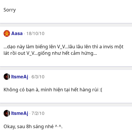
Sorry
Aasa
18/10/10
...dạo này làm biếng lên V_V...lâu lâu lên thì a invis một
lát rồi out V_V...giống như hết cảm hứng...
ItsmeAj
6/3/10
Không có bạn à, mình hiện tại hết hàng rùi :(
ItsmeAj
7/2/10
Okay, sau 8h sáng nhé ^ ^.