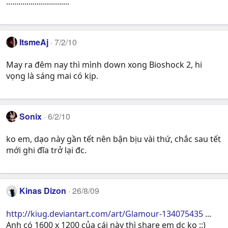
...............................
ItsmeAj
7/2/10
May ra đêm nay thì mình down xong Bioshock 2, hi
vọng là sáng mai có kịp.
Sonix
6/2/10
ko em, dạo này gần tết nên bận bịu vài thứ, chắc sau tết
mới ghi đĩa trở lại đc.
Kinas Dizon
26/8/09
http://kiug.deviantart.com/art/Glamour-134075435
...
Anh có 1600 x 1200 của cái này thì share em dc ko ::)