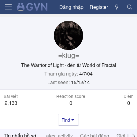
Đăng nhập
Register
=kiug=
The Warrior of Light
·
đến từ
World of Fractal
Tham gia ngày
4/7/04
Last seen
15/12/14
Bài viết
Reaction score
Điểm
2,133
0
0
Find
Tin nhắn hồ sơ
Latest activity
Các bài đăng
Giới thiệ