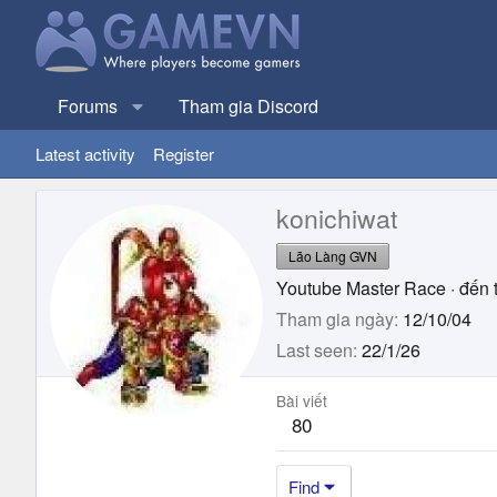
Forums
Tham gia Discord
Latest activity
Register
konichiwat
Lão Làng GVN
Youtube Master Race
·
đến 
Tham gia ngày
12/10/04
Last seen
22/1/26
Bài viết
80
Find