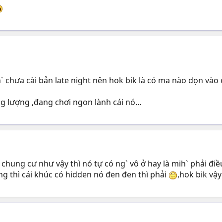
h` chưa cài bản late night nên hok bik là có ma nào dọn vào
g lượng ,đang chơi ngon lành cái nó...
hung cư như vậy thì nó tự có ng` vô ở hay là mih` phải điều
g thì cái khúc có hidden nó đen đen thì phải
,hok bik vậ