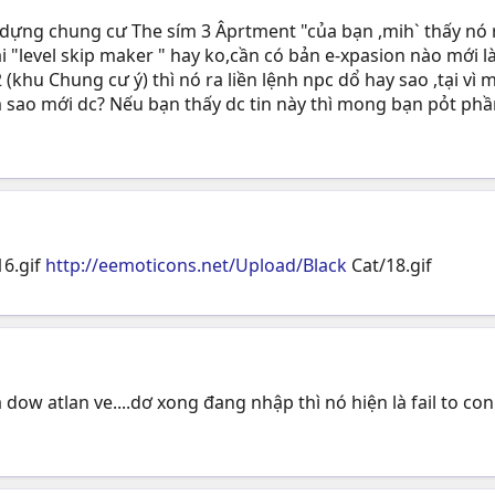
y dựng chung cư The sím 3 Âprtment "của bạn ,mih` thấy nó 
ái "level skip maker " hay ko,cần có bản e-xpasion nào mới l
(khu Chung cư ý) thì nó ra liền lệnh npc dổ hay sao ,tại v
làm sao mới dc? Nếu bạn thấy dc tin này thì mong bạn pỏt phầ
16.gif
http://eemoticons.net/Upload/Black
Cat/18.gif
 dow atlan ve....dơ xong đang nhập thì nó hiện là fail to con