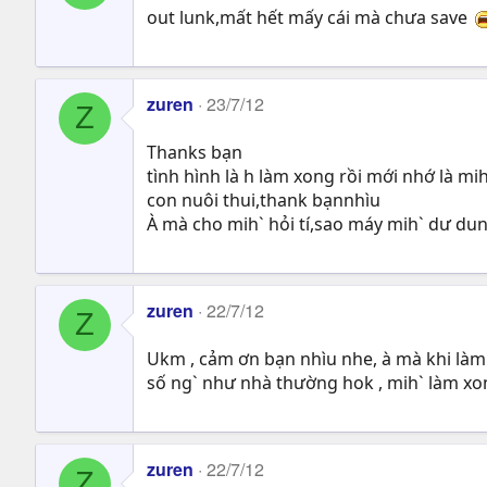
out lunk,mất hết mấy cái mà chưa save
zuren
23/7/12
Z
Thanks bạn
tình hình là h làm xong rồi mới nhớ là mi
con nuôi thui,thank bạnnhìu
À mà cho mih` hỏi tí,sao máy mih` dư dun
zuren
22/7/12
Z
Ukm , cảm ơn bạn nhìu nhe, à mà khi làm c
số ng` như nhà thường hok , mih` làm xon
zuren
22/7/12
Z