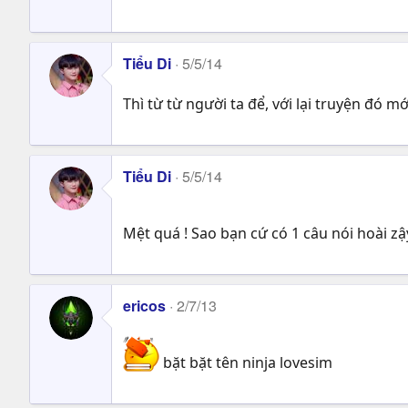
n
s
:
Tiểu Di
5/5/14
Thì từ từ người ta để, với lại truyện đó mớ
Tiểu Di
5/5/14
Mệt quá ! Sao bạn cứ có 1 câu nói hoài zậ
ericos
2/7/13
bặt bặt tên ninja lovesim