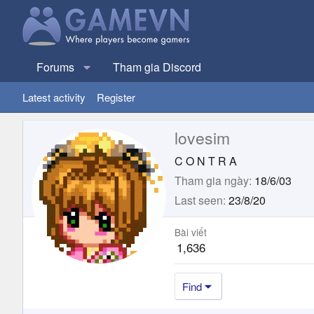
Forums
Tham gia Discord
Latest activity
Register
lovesim
C O N T R A
Tham gia ngày
18/6/03
Last seen
23/8/20
Bài viết
1,636
Find