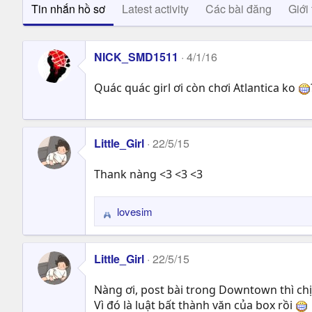
Tin nhắn hồ sơ
Latest activity
Các bài đăng
Giới 
NICK_SMD1511
4/1/16
Quác quác girl ơi còn chơi Atlantica ko
Little_Girl
22/5/15
Thank nàng <3 <3 <3
lovesim
R
e
a
Little_Girl
22/5/15
c
t
Nàng ơi, post bài trong Downtown thì chịu
i
Vì đó là luật bất thành văn của box rồi
o