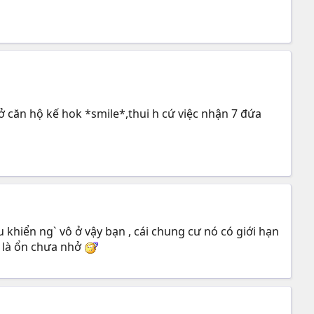
 ở căn hộ kế hok *smile*,thui h cứ việc nhận 7 đứa
 khiển ng` vô ở vậy bạn , cái chung cư nó có giới hạn
y là ổn chưa nhở