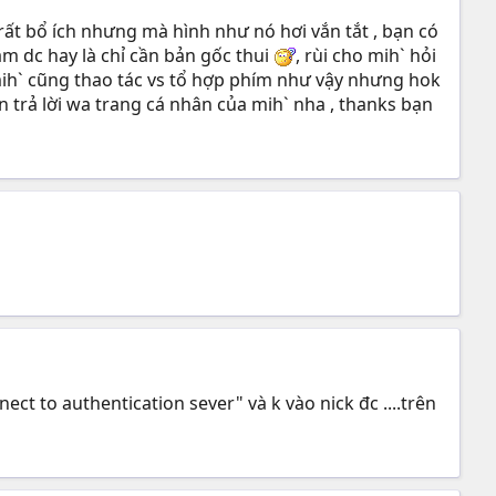
rất bổ ích nhưng mà hình như nó hơi vắn tắt , bạn có
àm dc hay là chỉ cần bản gốc thui
, rùi cho mih` hỏi
ì mih` cũng thao tác vs tổ hợp phím như vậy nhưng hok
n trả lời wa trang cá nhân của mih` nha , thanks bạn
nect to authentication sever" và k vào nick đc ....trên