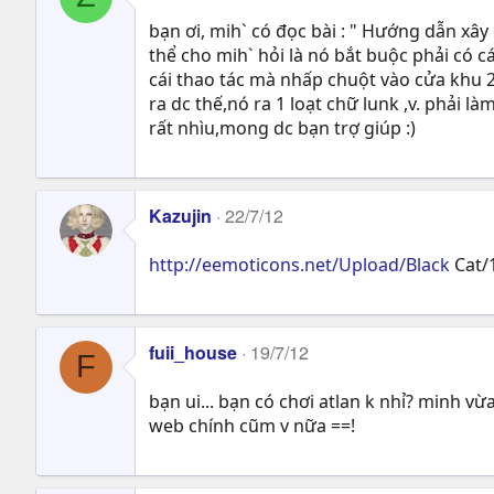
bạn ơi, mih` có đọc bài : " Hướng dẫn xâ
thể cho mih` hỏi là nó bắt buộc phải có c
cái thao tác mà nhấp chuột vào cửa khu 2 
ra dc thế,nó ra 1 loạt chữ lunk ,v. phải 
rất nhìu,mong dc bạn trợ giúp :)
Kazujin
22/7/12
http://eemoticons.net/Upload/Black
Cat/
fuii_house
19/7/12
F
bạn ui... bạn có chơi atlan k nhỉ? minh vừa
web chính cũm v nữa ==!