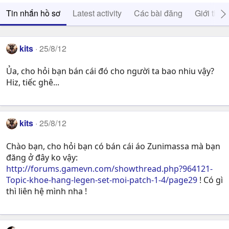
Tin nhắn hồ sơ
Latest activity
Các bài đăng
Giới thiệ
kits
25/8/12
Ủa, cho hỏi bạn bán cái đó cho người ta bao nhiu vậy?
Hiz, tiếc ghê...
kits
25/8/12
Chào bạn, cho hỏi bạn có bán cái áo Zunimassa mà bạn
đăng ở đây ko vậy:
http://forums.gamevn.com/showthread.php?964121-
Topic-khoe-hang-legen-set-moi-patch-1-4/page29
! Có gì
thì liên hệ mình nha !