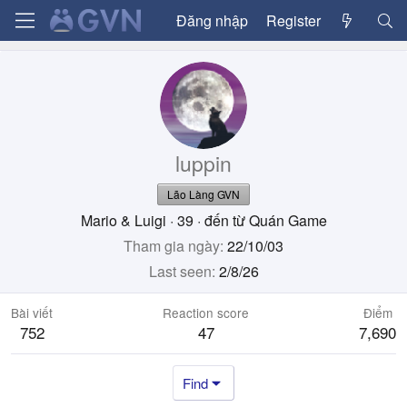
Đăng nhập
Register
luppin
Lão Làng GVN
Mario & Luigi
·
39
·
đến từ
Quán Game
Tham gia ngày
22/10/03
Last seen
2/8/26
Bài viết
Reaction score
Điểm
752
47
7,690
Find