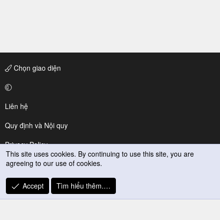
Chọn giao diện
Liên hệ
Quy định và Nội quy
Privacy Policy
This site uses cookies. By continuing to use this site, you are
agreeing to our use of cookies.
Trợ giúp
R
Accept
Tìm hiểu thêm.…
S
S