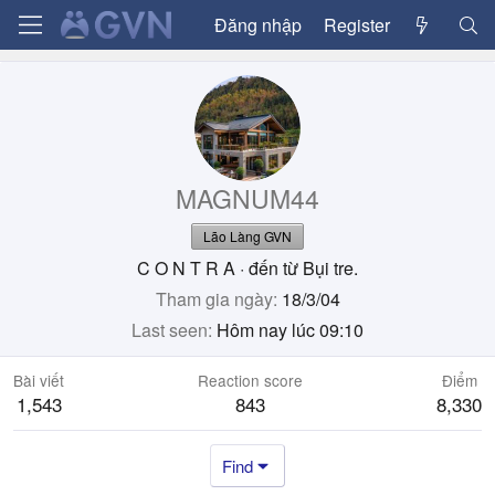
Đăng nhập
Register
MAGNUM44
Lão Làng GVN
C O N T R A
·
đến từ
Bụi tre.
Tham gia ngày
18/3/04
Last seen
Hôm nay lúc 09:10
Bài viết
Reaction score
Điểm
1,543
843
8,330
Find