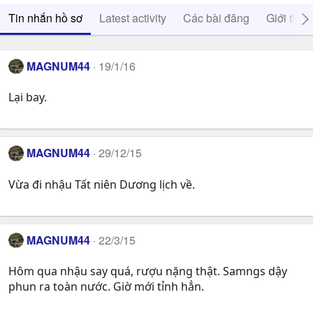
Tin nhắn hồ sơ
Latest activity
Các bài đăng
Giới thiệ
MAGNUM44
19/1/16
Lại bay.
MAGNUM44
29/12/15
Vừa đi nhậu Tất niên Dương lịch về.
MAGNUM44
22/3/15
Hôm qua nhậu say quá, rượu nặng thật. Samngs dậy
phun ra toàn nước. Giờ mới tỉnh hẳn.