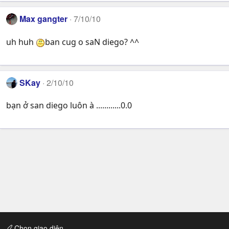
Max gangter
7/10/10
uh huh
ban cug o saN diego? ^^
SKay
2/10/10
bạn ở san diego luôn à ............0.0
Chọn giao diện