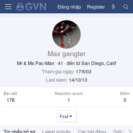
Đăng nhập
Register
Max gangter
Mr & Ms Pac-Man
·
41
·
đến từ
San Diego, Calif
Tham gia ngày
17/5/03
Last seen
14/10/13
Bài viết
Reaction score
Điểm
178
1
0
Find
Tin nhắn hồ sơ
Latest activity
Các bài đăng
Giới thiệ