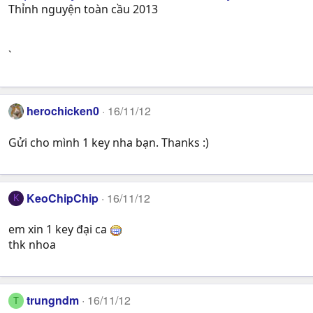
Thỉnh nguyện toàn cầu 2013
`
herochicken0
16/11/12
Gửi cho mình 1 key nha bạn. Thanks :)
KeoChipChip
16/11/12
K
em xin 1 key đại ca
thk nhoa
trungndm
16/11/12
T