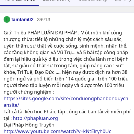
tamtam02
3/5/13
T
Giới Thiệu PHÁP LUÂN ĐẠI PHÁP : Một môn khí công
thượng thừa: tiết lộ những chân lý một cách sâu sắc,
uyên thâm, sự thật về cuộc sống, sinh mệnh, nhân thể,
các tầng không gian và Vũ Trụ… và 5 bài tập công pháp
đem lại hiệu quả kỳ diệu trong việc chửa lành mọi bệnh
tật, sự giàu có thật sự trong tâm, giúp nâng cao : Sức
khỏe, Trí Tuệ, Ðạo Ðức ,… hiện nay được dịch ra hơn 38
ngôn ngử và phổ biến trên 114 quốc gia , trên 100 triệu
người theo tập luyện mỗi ngày và được trên 100 triệu
người chứng nghiệm :
https://sites.google.com/site/conduongphanbonquych
ansite/
Tất cả tài liệu học Pháp, tập công các bạn tải về miễn phí
tại :
http://phapluan.org
Đại Pháp Hồng Truyền
http://www.youtube.com/watch?v=kNtElryh0Uc