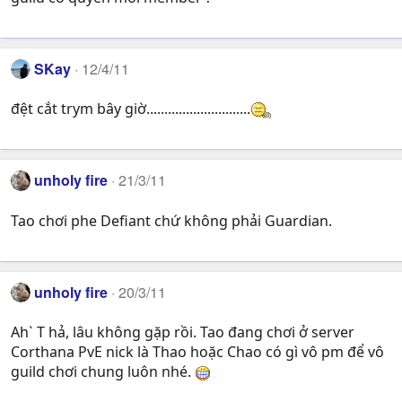
SKay
12/4/11
đệt cắt trym bây giờ.............................
unholy fire
21/3/11
Tao chơi phe Defiant chứ không phải Guardian.
unholy fire
20/3/11
Ah` T hả, lâu không gặp rồi. Tao đang chơi ở server
Corthana PvE nick là Thao hoặc Chao có gì vô pm để vô
guild chơi chung luôn nhé.