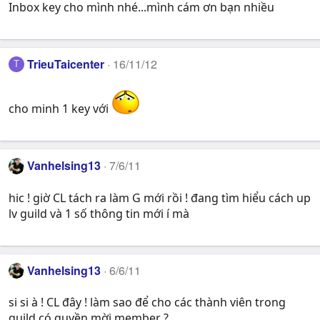
Inbox key cho mình nhé...mình cám ơn bạn nhiều
TrieuTaicenter
16/11/12
T
cho minh 1 key với
Vanhelsing13
7/6/11
hic ! giờ CL tách ra làm G mới rồi ! đang tìm hiểu cách up
lv guild và 1 số thông tin mới í mà
Vanhelsing13
6/6/11
si si à ! CL đây ! làm sao để cho các thành viên trong
guild có quyền mời member ?