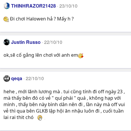
THINHRAZOR21428
23/10/10
Đi chơi Halowen hả ? Mấy h ?
Justin Russo
22/10/10
ok,sẽ cố gắng lên chơi với anh em
qeqa
22/10/10
hehe , mới lãnh lương mà . tui cũng tính đi off ngày 23 ,
mà thấy bên đó có vẻ " quí phái " quá , không hạp với
mình , thấy bên này bình dân nên đi , lần này mà off vui
vẻ thì qua bên GLKB lập hội ăn nhậu luôn đi , cuối tuần
lai rai thit chó