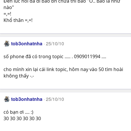
Đến lúc hỏi đã đi bão bh chưa thì bảo "Ơ.. Bão là như
nào"
=,=!
Khổ thân =,=!
tob3onhatnha
25/10/10
số phone đã có trong topic ..... . 0909011994 ....
cho mình xin lại cái link topic, hôm nay vào 50 tìm hoài
không thấy -.-
tob3onhatnha
25/10/10
có bạn ơi .... :)
30 30 30 30 30 30