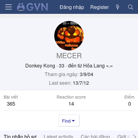
Đăng nhập
Register
MECER
Donkey Kong
·
33
·
đến từ
Hỏa Lang =.=
Tham gia ngày
3/9/04
Last seen
13/7/12
Bài viết
Reaction score
Điểm
365
14
0
Find
Tin nhắn hồ sơ
Latest activity
Các bài đăng
Giới thiệ