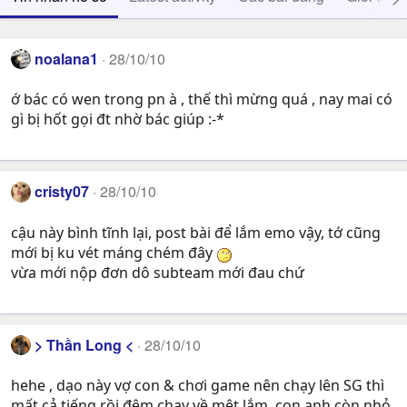
noalana1
28/10/10
ớ bác có wen trong pn à , thế thì mừng quá , nay mai có
gì bị hốt gọi đt nhờ bác giúp :-*
cristy07
28/10/10
cậu này bình tĩnh lại, post bài để lắm emo vậy, tớ cũng
mới bị ku vét máng chém đây
vừa mới nộp đơn dô subteam mới đau chứ
> Thần Long <
28/10/10
hehe , dạo này vợ con & chơi game nên chạy lên SG thì
mất cả tiếng rồi đêm chạy về mệt lắm, con anh còn nhỏ