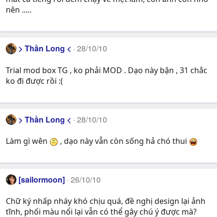
nên .....
> Thần Long <
28/10/10
Trial mod box TG , ko phải MOD . Dạo này bận , 31 chắc
ko đi được rồi :(
> Thần Long <
28/10/10
Làm gì wên
, dạo này vẫn còn sống hả chó thui
[sailormoon]
26/10/10
Chữ ký nhấp nháy khó chịu quá, đề nghị design lại ảnh
tĩnh, phối màu nổi lại vẫn có thể gây chú ý được mà?