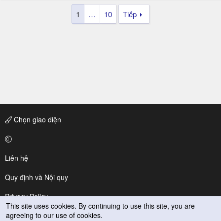
1
…
10
Tiếp
Chọn giao diện
Liên hệ
Quy định và Nội quy
Privacy Policy
This site uses cookies. By continuing to use this site, you are
agreeing to our use of cookies.
Trợ giúp