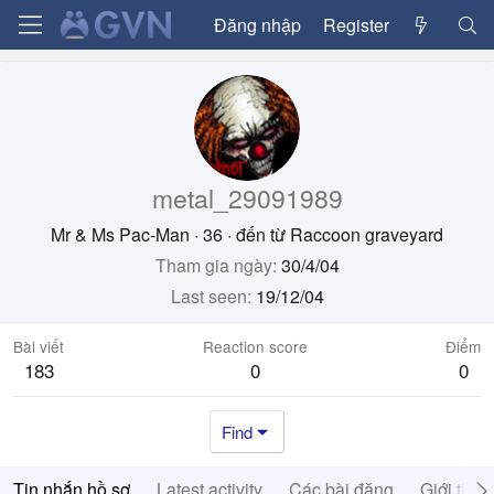
Đăng nhập
Register
metal_29091989
Mr & Ms Pac-Man
·
36
·
đến từ
Raccoon graveyard
Tham gia ngày
30/4/04
Last seen
19/12/04
Bài viết
Reaction score
Điểm
183
0
0
Find
Tin nhắn hồ sơ
Latest activity
Các bài đăng
Giới thiệ