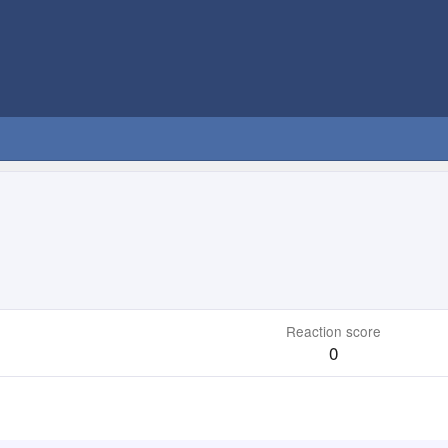
Reaction score
0