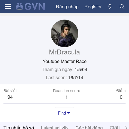
Đăng nhập
Register
MrDracula
Youtube Master Race
Tham gia ngày
1/5/04
Last seen
16/7/14
Bài viết
Reaction score
Điểm
94
1
0
Find
Tin nhắn hồ sơ
Latest activity
Các bài đăng
Giới thiệ