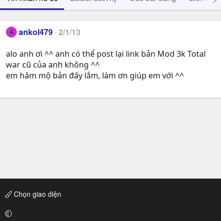
ankol479
2/1/13
A
alo anh ơi ^^ anh có thể post lại link bản Mod 3k Total
war cũ của anh không ^^
em hâm mộ bản đấy lắm, làm ơn giúp em với ^^
Chọn giao diện