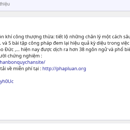
thiệu
 khí công thượng thừa: tiết lộ những chân lý một cách sâu
 và 5 bài tập công pháp đem lại hiệu quả kỳ diệu trong việc
ạo Ðức ,… hiện nay được dịch ra hơn 38 ngôn ngử và phổ biế
gười chứng nghiệm :
phanbonquychansite/
tải về miễn phí tại :
http://phapluan.org
ryh0Uc