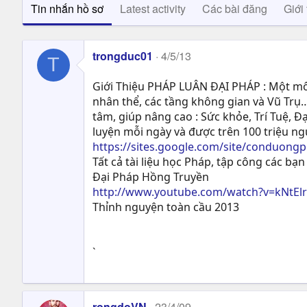
Tin nhắn hồ sơ
Latest activity
Các bài đăng
Giới 
trongduc01
4/5/13
T
Giới Thiệu PHÁP LUÂN ĐẠI PHÁP : Một môn
nhân thể, các tầng không gian và Vũ Trụ…
tâm, giúp nâng cao : Sức khỏe, Trí Tuệ, Ð
luyện mỗi ngày và được trên 100 triệu n
https://sites.google.com/site/conduong
Tất cả tài liệu học Pháp, tập công các bạn 
Đại Pháp Hồng Truyền
http://www.youtube.com/watch?v=kNtEl
Thỉnh nguyện toàn cầu 2013
`
rongdoVN
23/4/09