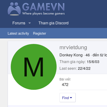
Forums
Tham gia Discord
Latest activity
Register
mrvietdung
M
Donkey Kong
·
46
·
đến từ
I
Tham gia ngày
15/6/03
Last seen
22/4/22
Bài viết
472
Find