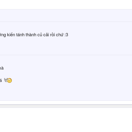
ởng kiến tánh thành củ cải rồi chứ :3
mà
uá