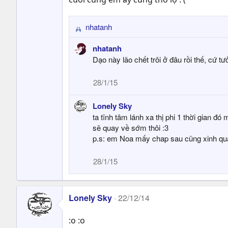
nhatanh
R
e
nhatanh
a
Dạo này lão chết trôi ở đâu rồi thế, cứ tư
c
t
28/1/15
i
o
Lonely Sky
n
s
ta tĩnh tâm lánh xa thị phi 1 thời gian đó 
:
sẽ quay về sớm thôi :3
p.s: em Noa mấy chap sau cũng xinh q
28/1/15
Lonely Sky
22/12/14
:o :o