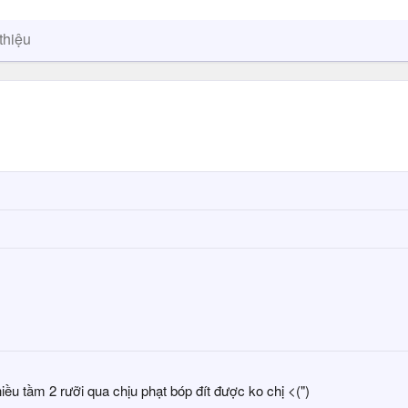
thiệu
iều tầm 2 rưỡi qua chịu phạt bóp đít được ko chị <(")