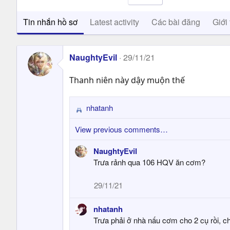
Tin nhắn hồ sơ
Latest activity
Các bài đăng
Giới 
NaughtyEvil
29/11/21
Thanh niên này dậy muộn thế
nhatanh
R
e
View previous comments…
a
c
NaughtyEvil
t
Trưa rảnh qua 106 HQV ăn cơm?
i
o
29/11/21
n
s
nhatanh
:
Trưa phải ở nhà nấu cơm cho 2 cụ rồi, ch