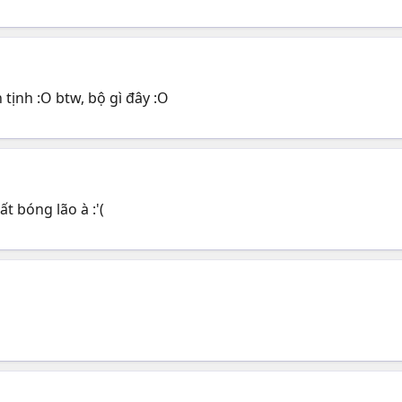
 tịnh :O btw, bộ gì đây :O
 bóng lão à :'(