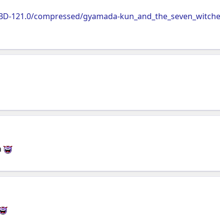
TBD-121.0/compressed/gyamada-kun_and_the_seven_witches
à