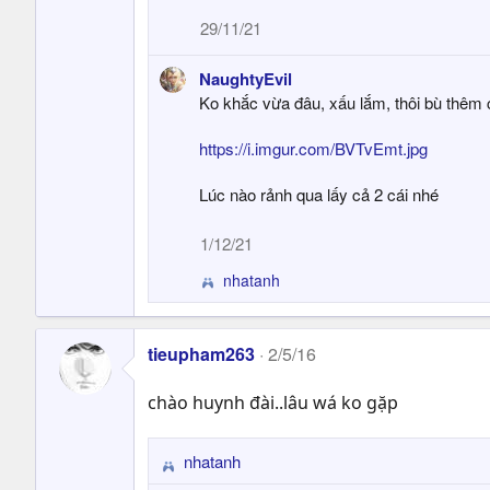
29/11/21
NaughtyEvil
Ko khắc vừa đâu, xấu lắm, thôi bù thêm 
https://i.imgur.com/BVTvEmt.jpg
Lúc nào rảnh qua lấy cả 2 cái nhé
1/12/21
nhatanh
R
e
a
c
tieupham263
2/5/16
t
i
chào huynh đài..lâu wá ko gặp
o
n
s
nhatanh
R
: