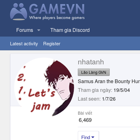
Forums
Tham gia Discord
Latest activity
Register
nhatanh
Lão Làng GVN
Samus Aran the Bounty Hun
Tham gia ngày
19/5/04
Last seen
1/7/26
Bài viết
6,469
Find