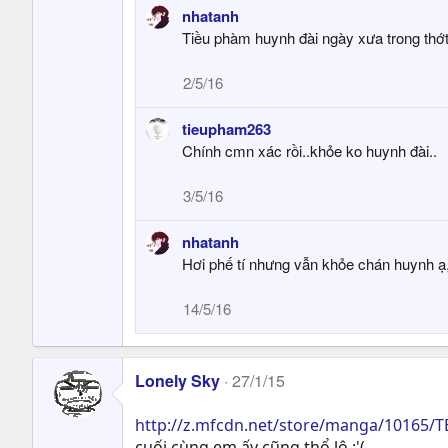
e
nhatanh
a
Tiều phàm huynh đài ngày xưa trong thớt
c
t
2/5/16
i
o
tieupham263
n
s
Chính cmn xác rồi..khỏe ko huynh đài..
:
3/5/16
nhatanh
Hơi phế tí nhưng vẫn khỏe chán huynh 
14/5/16
Lonely Sky
27/1/15
http://z.mfcdn.net/store/manga/10165/
cuối cùng em ấy cũng thổ lộ :'(