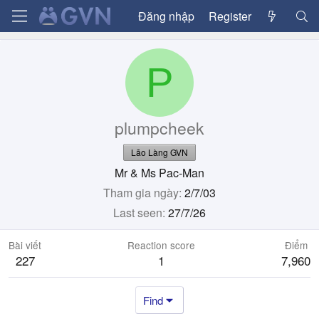
Đăng nhập
Register
P
plumpcheek
Lão Làng GVN
Mr & Ms Pac-Man
Tham gia ngày
2/7/03
Last seen
27/7/26
Bài viết
Reaction score
Điểm
227
1
7,960
Find