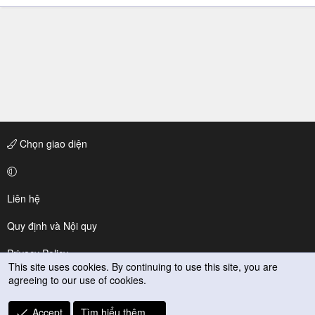
Chọn giao diện
Liên hệ
Quy định và Nội quy
Privacy Policy
This site uses cookies. By continuing to use this site, you are
agreeing to our use of cookies.
Trợ giúp
R
Accept
Tìm hiểu thêm.…