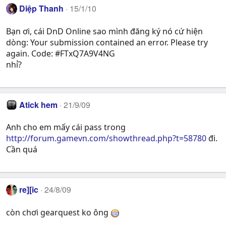
Diệp Thanh
15/1/10
Bạn ơi, cái DnD Online sao mình đăng ký nó cứ hiện
dòng: Your submission contained an error. Please try
again. Code: #FTxQ7A9V4NG
nhỉ?
Atick hem
21/9/09
Anh cho em mấy cái pass trong
http://forum.gamevn.com/showthread.php?t=58780
đi.
Cần quá
re][ic
24/8/09
còn chơi gearquest ko ông