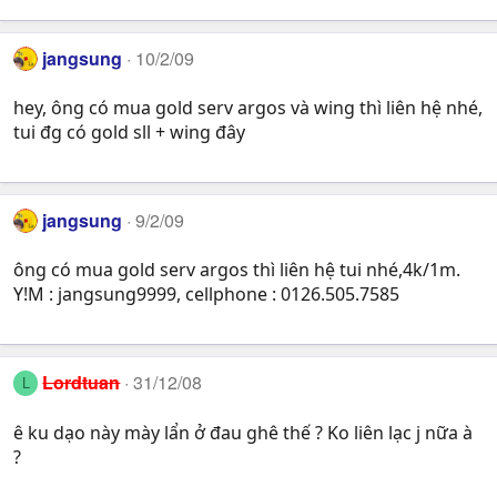
jangsung
10/2/09
hey, ông có mua gold serv argos và wing thì liên hệ nhé,
tui đg có gold sll + wing đây
jangsung
9/2/09
ông có mua gold serv argos thì liên hệ tui nhé,4k/1m.
Y!M : jangsung9999, cellphone : 0126.505.7585
Lordtuan
31/12/08
L
ê ku dạo này mày lẩn ở đau ghê thế ? Ko liên lạc j nữa à
?