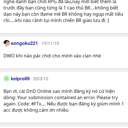
nghe danh bạn chơi RPG đã lâu,nay mới biết thêm là
trước đây bạn cũng từng là 1 cao thủ BR....không biết
dạo này bạn còn đame mê BR không hay ngụp mất tiêu
rồi.....khi nào rảnh tụi mình chiến BR giao lưu đi :)
songoku221
13/11/10
DWO khi nào pác chơi cho mình vào clan nhé
keipro89
20/3/10
K
Bạn ơi, cái DnD Online sao mình đăng ký nó cứ hiện
dòng: Your submission contained an error. Please try
again. Code: #FTx.... Nếu được bạn đăng ký giùm mình 1
acc được không.cám ơn nhiều