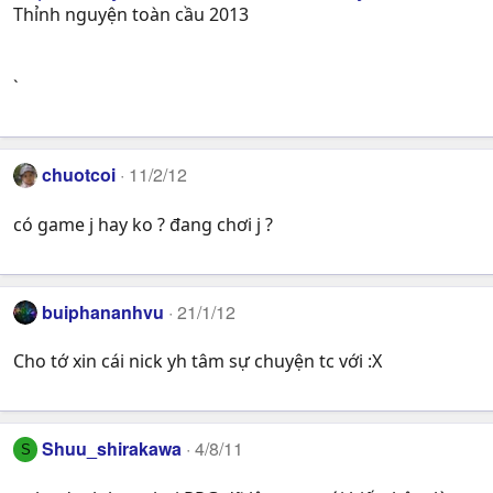
Thỉnh nguyện toàn cầu 2013
`
chuotcoi
11/2/12
có game j hay ko ? đang chơi j ?
buiphananhvu
21/1/12
Cho tớ xin cái nick yh tâm sự chuyện tc với :X
Shuu_shirakawa
4/8/11
S