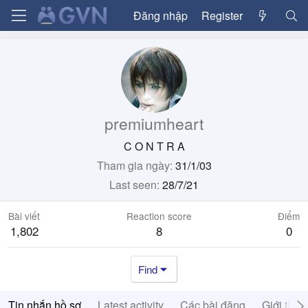
Đăng nhập
Register
premiumheart
C O N T R A
Tham gia ngày
31/1/03
Last seen
28/7/21
Bài viết
Reaction score
Điểm
1,802
8
0
Find
Tin nhắn hồ sơ
Latest activity
Các bài đăng
Giới thiệ