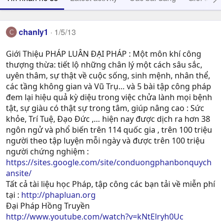
chanly1
1/5/13
C
Giới Thiệu PHÁP LUÂN ĐẠI PHÁP : Một môn khí công
thượng thừa: tiết lộ những chân lý một cách sâu sắc,
uyên thâm, sự thật về cuộc sống, sinh mệnh, nhân thể,
các tầng không gian và Vũ Trụ… và 5 bài tập công pháp
đem lại hiệu quả kỳ diệu trong việc chửa lành mọi bệnh
tật, sự giàu có thật sự trong tâm, giúp nâng cao : Sức
khỏe, Trí Tuệ, Ðạo Ðức ,… hiện nay được dịch ra hơn 38
ngôn ngử và phổ biến trên 114 quốc gia , trên 100 triệu
người theo tập luyện mỗi ngày và được trên 100 triệu
người chứng nghiệm :
https://sites.google.com/site/conduongphanbonquych
ansite/
Tất cả tài liệu học Pháp, tập công các bạn tải về miễn phí
tại :
http://phapluan.org
Đại Pháp Hồng Truyền
http://www.youtube.com/watch?v=kNtElryh0Uc