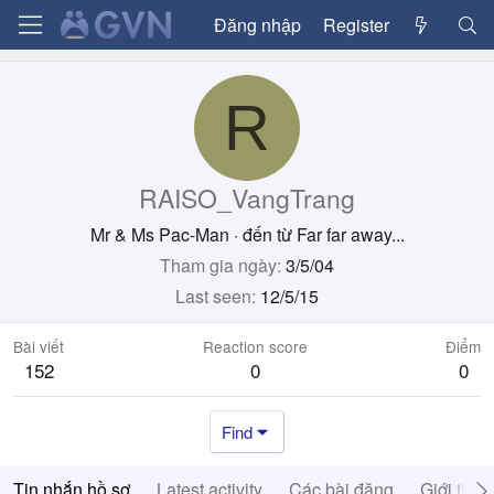
Đăng nhập
Register
R
RAISO_VangTrang
Mr & Ms Pac-Man
·
đến từ
Far far away...
Tham gia ngày
3/5/04
Last seen
12/5/15
Bài viết
Reaction score
Điểm
152
0
0
Find
Tin nhắn hồ sơ
Latest activity
Các bài đăng
Giới thiệ