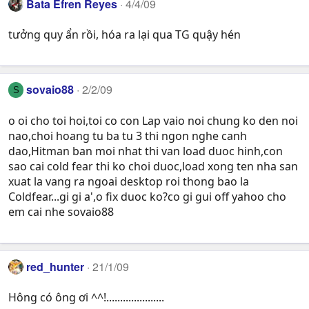
Bata Efren Reyes
4/4/09
tưởng quy ẩn rồi, hóa ra lại qua TG quậy hén
sovaio88
2/2/09
S
o oi cho toi hoi,toi co con Lap vaio noi chung ko den noi
nao,choi hoang tu ba tu 3 thi ngon nghe canh
dao,Hitman ban moi nhat thi van load duoc hinh,con
sao cai cold fear thi ko choi duoc,load xong ten nha san
xuat la vang ra ngoai desktop roi thong bao la
Coldfear...gi gi a',o fix duoc ko?co gi gui off yahoo cho
em cai nhe sovaio88
red_hunter
21/1/09
Hông có ông ơi ^^!.....................