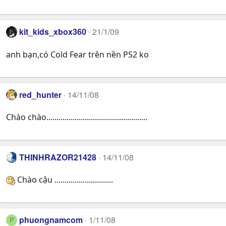
kit_kids_xbox360
21/1/09
anh bạn,có Cold Fear trên nền PS2 ko
red_hunter
14/11/08
Chào chào..................................................
THINHRAZOR21428
14/11/08
Chào cậu .............................
phuongnamcom
1/11/08
P