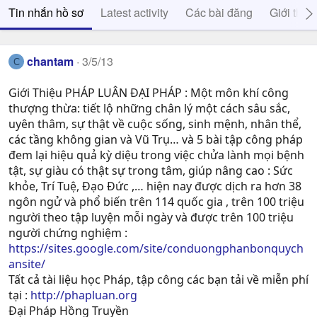
Tin nhắn hồ sơ
Latest activity
Các bài đăng
Giới thiệ
chantam
3/5/13
C
Giới Thiệu PHÁP LUÂN ĐẠI PHÁP : Một môn khí công
thượng thừa: tiết lộ những chân lý một cách sâu sắc,
uyên thâm, sự thật về cuộc sống, sinh mệnh, nhân thể,
các tầng không gian và Vũ Trụ… và 5 bài tập công pháp
đem lại hiệu quả kỳ diệu trong việc chửa lành mọi bệnh
tật, sự giàu có thật sự trong tâm, giúp nâng cao : Sức
khỏe, Trí Tuệ, Ðạo Ðức ,… hiện nay được dịch ra hơn 38
ngôn ngử và phổ biến trên 114 quốc gia , trên 100 triệu
người theo tập luyện mỗi ngày và được trên 100 triệu
người chứng nghiệm :
https://sites.google.com/site/conduongphanbonquych
ansite/
Tất cả tài liệu học Pháp, tập công các bạn tải về miễn phí
tại :
http://phapluan.org
Đại Pháp Hồng Truyền