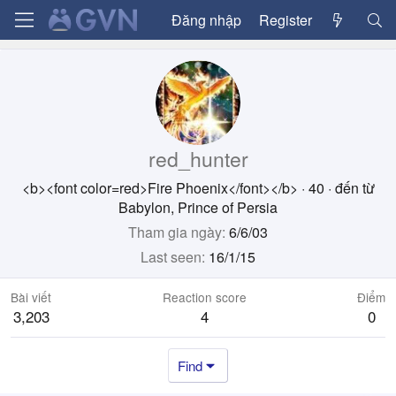
Đăng nhập
Register
red_hunter
<b><font color=red>Fire Phoenix</font></b>
·
40
·
đến từ
Babylon, Prince of Persia
Tham gia ngày
6/6/03
Last seen
16/1/15
Bài viết
Reaction score
Điểm
3,203
4
0
Find