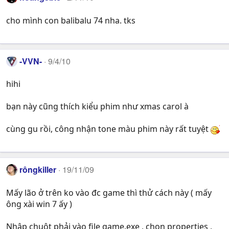
cho mình con balibalu 74 nha. tks
-VVN-
9/4/10
hihi
bạn này cũng thích kiểu phim như xmas carol à
cùng gu rồi, công nhận tone màu phim này rất tuyệt
rôngkiller
19/11/09
Mấy lão ở trên ko vào đc game thì thử cách này ( mấy
ông xài win 7 ấy )
Nhập chuột phải vào file game.exe , chọn properties ,