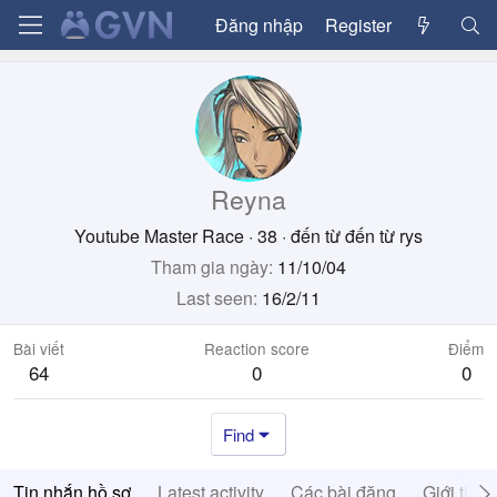
Đăng nhập
Register
Reyna
Youtube Master Race
·
38
·
đến từ
đến từ rys
Tham gia ngày
11/10/04
Last seen
16/2/11
Bài viết
Reaction score
Điểm
64
0
0
Find
Tin nhắn hồ sơ
Latest activity
Các bài đăng
Giới thiệ