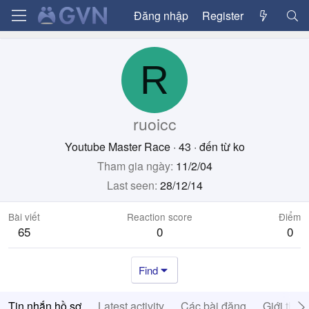
Đăng nhập
Register
R
ruoicc
Youtube Master Race
·
43
·
đến từ
ko
Tham gia ngày
11/2/04
Last seen
28/12/14
Bài viết
Reaction score
Điểm
65
0
0
Find
Tin nhắn hồ sơ
Latest activity
Các bài đăng
Giới thiệ