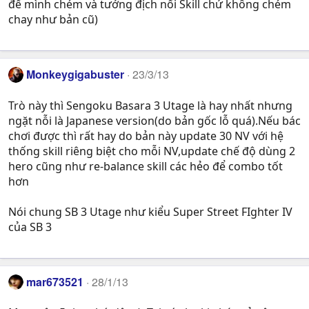
để mình chém và tướng địch nối Skill chứ không chém
chay như bản cũ)
Monkeygigabuster
23/3/13
Trò này thì Sengoku Basara 3 Utage là hay nhất nhưng
ngặt nỗi là Japanese version(do bản gốc lỗ quá).Nếu bác
chơi được thì rất hay do bản này update 30 NV với hệ
thống skill riêng biệt cho mỗi NV,update chế độ dùng 2
hero cũng như re-balance skill các hẻo để combo tốt
hơn
Nói chung SB 3 Utage như kiểu Super Street FIghter IV
của SB 3
mar673521
28/1/13