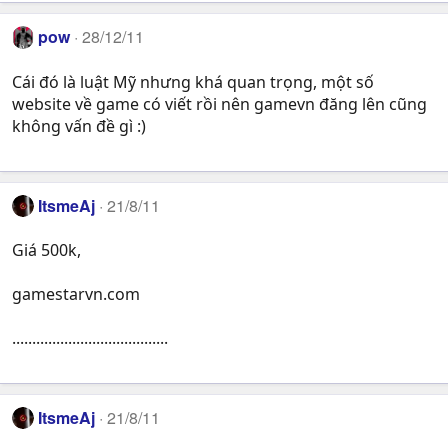
pow
28/12/11
Cái đó là luật Mỹ nhưng khá quan trọng, một số
website về game có viết rồi nên gamevn đăng lên cũng
không vấn đề gì :)
ItsmeAj
21/8/11
Giá 500k,
gamestarvn.com
.......................................
ItsmeAj
21/8/11