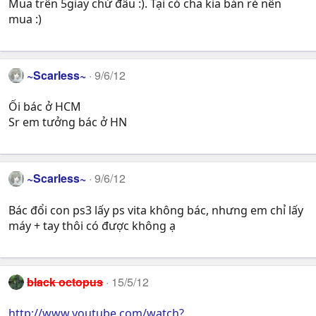
Mua trên 5giay chứ đâu :). Tại có cha kia bán rẻ nên
mua :)
~Scarless~
9/6/12
Ối bác ở HCM
Sr em tưởng bác ở HN
~Scarless~
9/6/12
Bác đổi con ps3 lấy ps vita không bác, nhưng em chỉ lấy
máy + tay thôi có được không ạ
black octopus
15/5/12
http://www.youtube.com/watch?