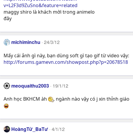
v=L2F3d9ZuSno&feature=related
maggy shiro là khách mời trong animelo
đây
michiminchu
24/3/12
Mấy cái ảnh gì này, bạn dùng soft gì tạo gif từ video vậy:
http://forums.gamevn.com/showpost.php?p=20678518
meoquaithu2003
19/1/12
Anh học BKHCM àh
, ngành nào vậy có j xin thỉnh giáo
HoàngTử_BaTư
4/1/12