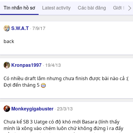
Tin nhắn hồ sơ
Latest activity
Các bài đăng
Giới thiệ
S.W.A.T
7/9/17
back
Kronpas1997
19/4/13
Có nhiều draft lắm nhưng chưa finish được bài nào cả :(
Đợi đến tháng 5
Monkeygigabuster
23/3/13
Chưa kể SB 3 Uatge có độ khó mới Basara (lính thấy
mình là xông vào chém luôn chứ không đứng ì ra đấy