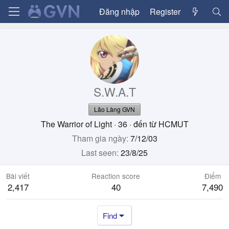
Đăng nhập
Register
S.W.A.T
Lão Làng GVN
The Warrior of Light
·
36
·
đến từ
HCMUT
Tham gia ngày
7/12/03
Last seen
23/8/25
Bài viết
Reaction score
Điểm
2,417
40
7,490
Find