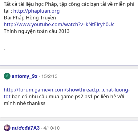
Tất cả tài liệu học Pháp, tập công các bạn tải về miễn phí
tại :
http://phapluan.org
Đại Pháp Hồng Truyền
http://www.youtube.com/watch?v=kNtElryh0Uc
Thỉnh nguyện toàn cầu 2013
`
antomy_9x
15/2/13
A
http://forum.gamevn.com/showthread.p...chat-luong-
tot
bạn có nhu cầu mua game ps2 ps1 pc liên hệ với
mình nhé thankss
nướcđá7A3
4/10/10