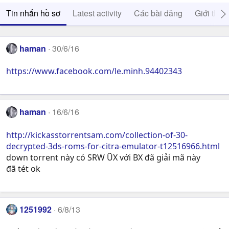
Tin nhắn hồ sơ
Latest activity
Các bài đăng
Giới thiệ
haman
30/6/16
https://www.facebook.com/le.minh.94402343
haman
16/6/16
http://kickasstorrentsam.com/collection-of-30-
decrypted-3ds-roms-for-citra-emulator-t12516966.html
down torrent này có SRW ŨX với BX đã giải mã này
đã tét ok
1251992
6/8/13