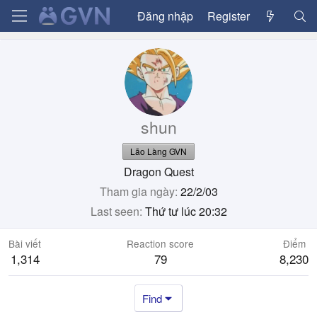
Đăng nhập
Register
shun
Lão Làng GVN
Dragon Quest
Tham gia ngày
22/2/03
Last seen
Thứ tư lúc 20:32
Bài viết
Reaction score
Điểm
1,314
79
8,230
Find