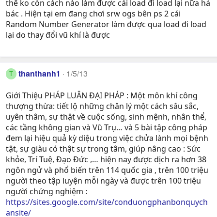
thế ko còn cách nào làm được cái load đi load lại nữa hả
bác . Hiện tại em đang chơi srw ogs bên ps 2 cái
Random Number Generator làm được qua load đi load
lại do thay đổi vũ khí là được
thanthanh1
1/5/13
T
Giới Thiệu PHÁP LUÂN ĐẠI PHÁP : Một môn khí công
thượng thừa: tiết lộ những chân lý một cách sâu sắc,
uyên thâm, sự thật về cuộc sống, sinh mệnh, nhân thể,
các tầng không gian và Vũ Trụ… và 5 bài tập công pháp
đem lại hiệu quả kỳ diệu trong việc chửa lành mọi bệnh
tật, sự giàu có thật sự trong tâm, giúp nâng cao : Sức
khỏe, Trí Tuệ, Ðạo Ðức ,… hiện nay được dịch ra hơn 38
ngôn ngử và phổ biến trên 114 quốc gia , trên 100 triệu
người theo tập luyện mỗi ngày và được trên 100 triệu
người chứng nghiệm :
https://sites.google.com/site/conduongphanbonquych
ansite/