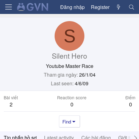
Đăng nhập
Register
S
Silent Hero
Youtube Master Race
Tham gia ngày
26/1/04
Last seen
4/6/09
Bài viết
Reaction score
Điểm
2
0
0
Find
Tin nhắn hồ sơ
Latest activity
Các bài đăng
Giới thiệ