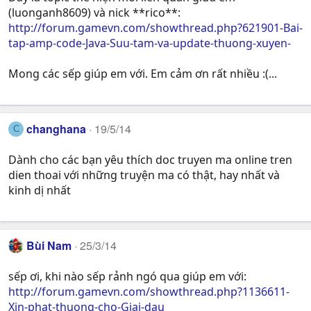
(luonganh8609) và nick **rico**:
http://forum.gamevn.com/showthread.php?621901-Bai-
tap-amp-code-Java-Suu-tam-va-update-thuong-xuyen-
Mong các sếp giúp em với. Em cảm ơn rất nhiều :(...
changhana
19/5/14
C
Dành cho các bạn yêu thích doc truyen ma online tren
dien thoai với những truyện ma có thật, hay nhất và
kinh dị nhất
Bùi Nam
25/3/14
sếp ơi, khi nào sếp rảnh ngó qua giúp em với:
http://forum.gamevn.com/showthread.php?1136611-
Xin-phat-thuong-cho-Giai-dau