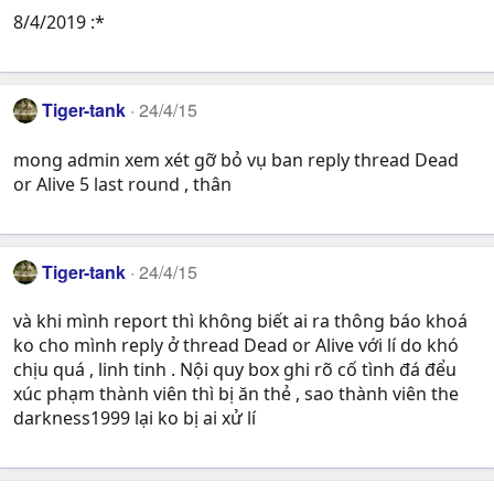
t
8/4/2019 :*
i
o
n
s
Tiger-tank
24/4/15
:
mong admin xem xét gỡ bỏ vụ ban reply thread Dead
or Alive 5 last round , thân
Tiger-tank
24/4/15
và khi mình report thì không biết ai ra thông báo khoá
ko cho mình reply ở thread Dead or Alive với lí do khó
chịu quá , linh tinh . Nội quy box ghi rõ cố tình đá đểu
xúc phạm thành viên thì bị ăn thẻ , sao thành viên the
darkness1999 lại ko bị ai xử lí