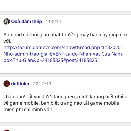
Quả đấm thép
11/2/14
Anh bad có thời gian phát thưởng mấy bạn này giúp em
với.
http://forum.gamevn.com/showthread.php?1132020-
Nho-admin-trao-giai-EVENT-ca-do-Nhan-Vat-Cua-Nam-
box-Thu-Gian&p=24185825#post24185825
datftuler
22/12/13
D
chào bạn! rất vui được làm quen, mình không biết nhiều
về game mobile, bạn biết trang nào tải game mobile
mien phi chỉ mình với!