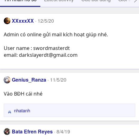
XXxxxXX
12/5/20
Admin có online gửi mail kích hoạt giúp nhé.
User name : swordmasterdt
email:
darkslayerdt@gmail.com
Genius_Ranza
11/5/20
Vào BĐH cái nhé
nhatanh
R
e
a
Bata Efren Reyes
8/4/19
c