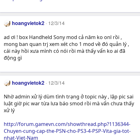
hoangvietok2
12/3/14
ad ơi ! box Handheld Sony mod cả năm ko onl rồi ,
mong ban quan trj xem xét cho 1 mod về đó quản lý ,
cái này hồi xưa mình có nói rồi mà thấy vẩn ko ai đã
động gì
hoangvietok2
12/3/14
Nhờ admin xử lý dùm tình trạng ở topic này , lập pic sai
luật giờ pic war từa lưa báo smod rồi mà vẩn chưa thấy
xử lý
http://forum.gamevn.com/showthread.php?1136344-
Chuyen-cung-cap-the-PSN-cho-PS3-4-PSP-Vita-gia-tot-
nhat-Viet-Nam