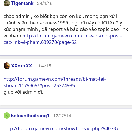
Tiger-tank
24/4/15
chào admin , ko biết bạn còn on ko , mong bạn xử lí
thành viên the darkness1999 , người này có lời lẽ cố ý
xúc phạm mình , đã report và báo cáo vào topic báo link
vi phạm
http://forum.gamevn.com/threads/noi-post-
cac-link-vi-pham.639270/page-62
XXxxxXX
11/4/15
http://forum.gamevn.com/threads/bi-mat-tai-
khoan.1179369/#post-25274985
giúp với admin ơi.
ketoanthoitrang1
12/12/14
K
http://forum.gamevn.com/showthread.php?940737-