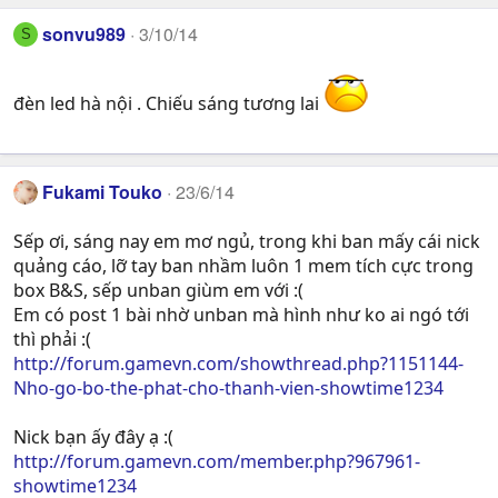
sonvu989
3/10/14
S
đèn led hà nội . Chiếu sáng tương lai
Fukami Touko
23/6/14
Sếp ơi, sáng nay em mơ ngủ, trong khi ban mấy cái nick
quảng cáo, lỡ tay ban nhầm luôn 1 mem tích cực trong
box B&S, sếp unban giùm em với :(
Em có post 1 bài nhờ unban mà hình như ko ai ngó tới
thì phải :(
http://forum.gamevn.com/showthread.php?1151144-
Nho-go-bo-the-phat-cho-thanh-vien-showtime1234
Nick bạn ấy đây ạ :(
http://forum.gamevn.com/member.php?967961-
showtime1234