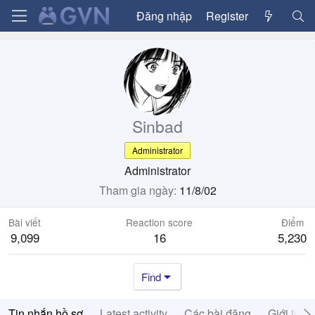
Đăng nhập
Register
Sinbad
Administrator
Administrator
Tham gia ngày
11/8/02
Bài viết
Reaction score
Điểm
9,099
16
5,230
Find
Tin nhắn hồ sơ
Latest activity
Các bài đăng
Giới thiệ