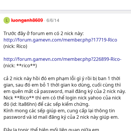
luonganh8609
6/6/14
L
Trước đây ở forum em có 2 nick này:
http://forum.gamevn.com/member.php?17719-Rico
(nick: Rico)
http://forum.gamevn.com/member.php?226899-Rico-
(nick: **rico**)
cả 2 nick này hồi đó em phạm lỗi gì ý rồi bị ban 1 thời
gian, sau đó em bỏ 1 thời gian ko dùng, cuối cùng thì
em quên mất cả password, mail đăng ký của 2 nick này.
Nick **Rico** thì em có thể login nick yahoo của nick
đó (id: lta86hn) để các sếp kiểm chứng.
Kính mong các sếp giúp em, cung cấp lại thông tin
password và id mail đăng ký của 2 nick này giúp em.
Đây la topic thể hiện mối liên quan giữa em