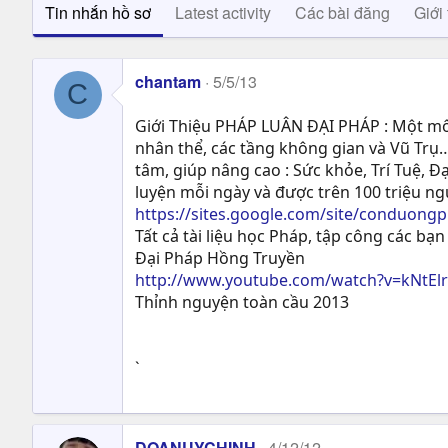
Tin nhắn hồ sơ
Latest activity
Các bài đăng
Giới 
chantam
5/5/13
C
Giới Thiệu PHÁP LUÂN ĐẠI PHÁP : Một môn
nhân thể, các tầng không gian và Vũ Trụ…
tâm, giúp nâng cao : Sức khỏe, Trí Tuệ, Ð
luyện mỗi ngày và được trên 100 triệu n
https://sites.google.com/site/conduong
Tất cả tài liệu học Pháp, tập công các bạn 
Đại Pháp Hồng Truyền
http://www.youtube.com/watch?v=kNtEl
Thỉnh nguyện toàn cầu 2013
`
DOANUYCHINH
4/12/12