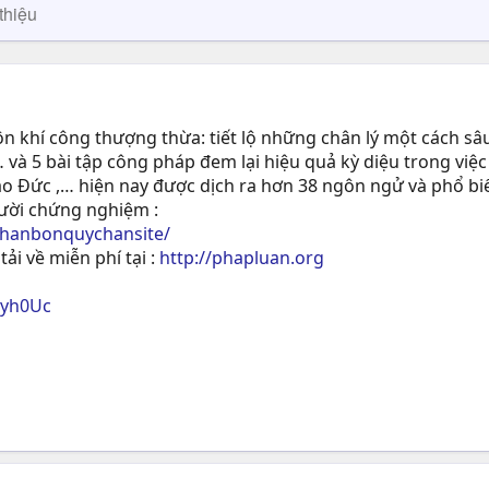
thiệu
 khí công thượng thừa: tiết lộ những chân lý một cách sâu
 và 5 bài tập công pháp đem lại hiệu quả kỳ diệu trong việc
ạo Ðức ,… hiện nay được dịch ra hơn 38 ngôn ngử và phổ biế
gười chứng nghiệm :
phanbonquychansite/
tải về miễn phí tại :
http://phapluan.org
ryh0Uc