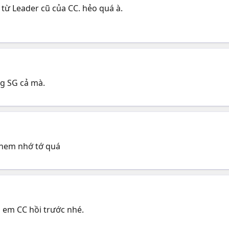
từ Leader cũ của CC. hẻo quá à.
g SG cả mà.
 hem nhớ tớ quá
 em CC hồi trước nhé.