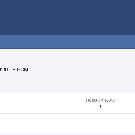
n từ
TP HCM
Reaction score
1