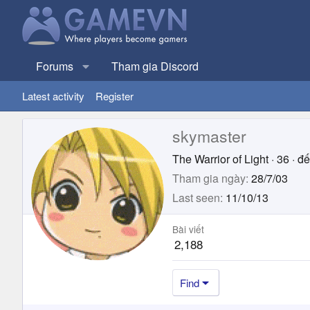
Forums
Tham gia Discord
Latest activity
Register
skymaster
The Warrior of Light
·
36
·
đế
Tham gia ngày
28/7/03
Last seen
11/10/13
Bài viết
2,188
Find