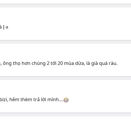
 [-x
n, ông thọ hơn chúng 2 tới 20 mùa dừa, là già quá ràu.
zi, hẻm thèm trả lời mình....