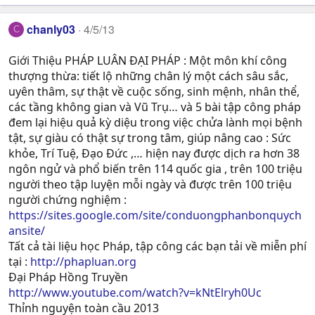
chanly03
4/5/13
C
Giới Thiệu PHÁP LUÂN ĐẠI PHÁP : Một môn khí công
thượng thừa: tiết lộ những chân lý một cách sâu sắc,
uyên thâm, sự thật về cuộc sống, sinh mệnh, nhân thể,
các tầng không gian và Vũ Trụ… và 5 bài tập công pháp
đem lại hiệu quả kỳ diệu trong việc chửa lành mọi bệnh
tật, sự giàu có thật sự trong tâm, giúp nâng cao : Sức
khỏe, Trí Tuệ, Ðạo Ðức ,… hiện nay được dịch ra hơn 38
ngôn ngử và phổ biến trên 114 quốc gia , trên 100 triệu
người theo tập luyện mỗi ngày và được trên 100 triệu
người chứng nghiệm :
https://sites.google.com/site/conduongphanbonquych
ansite/
Tất cả tài liệu học Pháp, tập công các bạn tải về miễn phí
tại :
http://phapluan.org
Đại Pháp Hồng Truyền
http://www.youtube.com/watch?v=kNtElryh0Uc
Thỉnh nguyện toàn cầu 2013