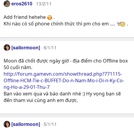
eros2610
13/2/11
Add friend hehehe
.
Khi nào có số phone chính thức thì pm cho em ....
.
[sailormoon]
6/1/11
Moon đã chốt được ngày giờ - địa điểm cho Offline box
50 cuối năm.
http://forum.gamevn.com/showthread.php?771115-
Offline-HCM-Tie-c-BUFFET-Do-n-Nam-Mo-i-Di-n-Ky-Co-
ng-Ho-a-29-01-Thu-7
Bạn vào xem qua và báo danh nhé :) Hy vọng bạn sẽ
đến tham vui cùng anh em được.
[sailormoon]
5/1/11