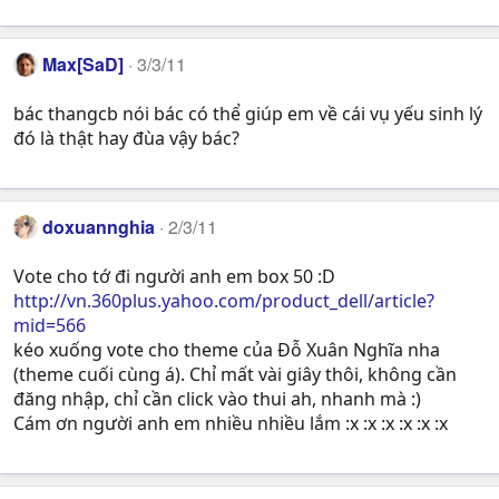
Max[SaD]
3/3/11
bác thangcb nói bác có thể giúp em về cái vụ yếu sinh lý
đó là thật hay đùa vậy bác?
doxuannghia
2/3/11
Vote cho tớ đi người anh em box 50 :D
http://vn.360plus.yahoo.com/product_dell/article?
mid=566
kéo xuống vote cho theme của Đỗ Xuân Nghĩa nha
(theme cuối cùng á). Chỉ mất vài giây thôi, không cần
đăng nhập, chỉ cần click vào thui ah, nhanh mà :)
Cám ơn người anh em nhiều nhiều lắm :x :x :x :x :x :x