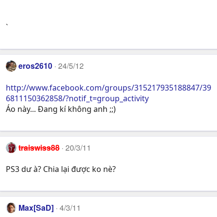
`
eros2610
24/5/12
http://www.facebook.com/groups/315217935188847/39
6811150362858/?notif_t=group_activity
Áo này... Đang kí không anh ;;)
traiswiss88
20/3/11
PS3 dư à? Chia lại được ko nè?
Max[SaD]
4/3/11