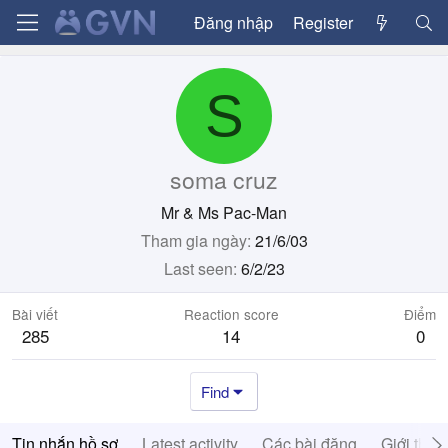
Đăng nhập
Register
S
soma cruz
Mr & Ms Pac-Man
Tham gia ngày
21/6/03
Last seen
6/2/23
Bài viết
Reaction score
Điểm
285
14
0
Find
Tin nhắn hồ sơ
Latest activity
Các bài đăng
Giới thiệ