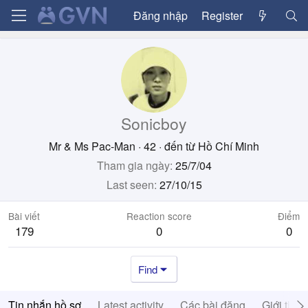
Đăng nhập
Register
Sonicboy
Mr & Ms Pac-Man
·
42
·
đến từ
Hồ Chí Minh
Tham gia ngày
25/7/04
Last seen
27/10/15
Bài viết
Reaction score
Điểm
179
0
0
Find
Tin nhắn hồ sơ
Latest activity
Các bài đăng
Giới thiệ