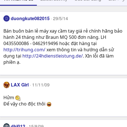
duongkute082015
29/5/14
D
Bán buôn bán lẻ máy xay cầm tay giá rẻ chính hãng bảo
hành 24 tháng như Braun MQ 500 đơn năng. LH
0435500086 - 0462919496 hoặc đặt hàng tại
http://trihung.com/
xem thông tin và hướng dẫn sử
dụng tại
http://24hdienstleistung.de/
. XIn lỗi đã làm
phiền ạ.
LAX Girl
11/11/09
Hửm
Để vậy cho độc thôi
dhl012
15/8/09