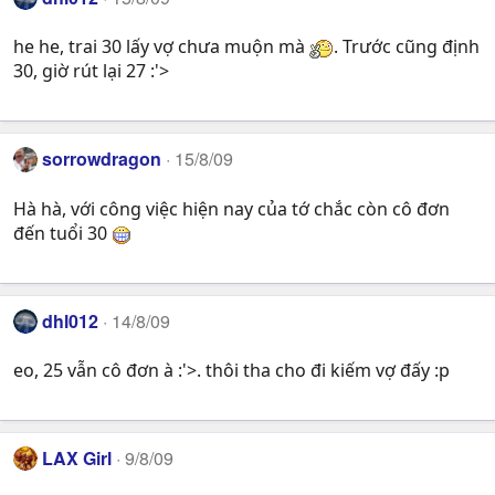
he he, trai 30 lấy vợ chưa muộn mà
. Trước cũng định
30, giờ rút lại 27 :'>
sorrowdragon
15/8/09
Hà hà, với công việc hiện nay của tớ chắc còn cô đơn
đến tuổi 30
dhl012
14/8/09
eo, 25 vẫn cô đơn à :'>. thôi tha cho đi kiếm vợ đấy :p
LAX Girl
9/8/09