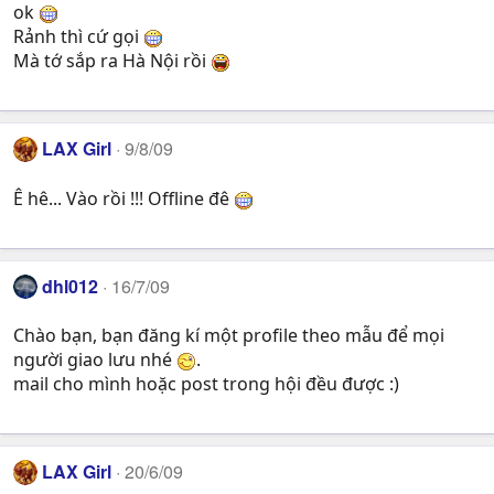
ok
Rảnh thì cứ gọi
Mà tớ sắp ra Hà Nội rồi
LAX Girl
9/8/09
Ê hê... Vào rồi !!! Offline đê
dhl012
16/7/09
Chào bạn, bạn đăng kí một profile theo mẫu để mọi
người giao lưu nhé
.
mail cho mình hoặc post trong hội đều được :)
LAX Girl
20/6/09