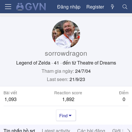
Đăng nhập
Register
sorrowdragon
Legend of Zelda
·
41
·
đến từ
Theatre of Dreams
Tham gia ngày
24/7/04
Last seen
21/9/23
Bài viết
Reaction score
Điểm
1,093
1,892
0
Find
Tin nhắn hồ sơ
Latest activity
Các bài đăng
Giới thiệ