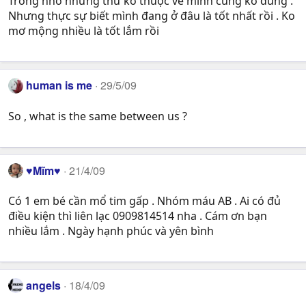
Trông nhờ những thứ ko thuộc về mình cũng ko đúng .
Nhưng thực sự biết mình đang ở đâu là tốt nhất rồi . Ko
mơ mộng nhiều là tốt lắm rồi
human is me
29/5/09
So , what is the same between us ?
♥Mĩm♥
21/4/09
Có 1 em bé cần mổ tim gấp . Nhóm máu AB . Ai có đủ
điều kiện thì liên lạc 0909814514 nha . Cám ơn bạn
nhiều lắm . Ngày hạnh phúc và yên bình
angels
18/4/09