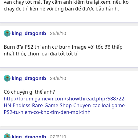
vẫn chạy tốt mà. Tay cầm anh kiểm tra lại xem, nếu ko
chạy đc thì liên hệ với ông bán để được bảo hành.
king_dragontb
25/6/10
Burn đĩa PS2 thì anh cứ burn Image với tốc độ thấp
nhất thôi, chọn loại đĩa tốt tốt tí
king_dragontb
24/6/10
Có chuyện gì thế anh?
http://forum.gamevn.com/showthread.php?588722-
HN-Endless-Rare-Game-Shop-Chuyen-cac-loai-game-
PS2-tu-hiem-co-kho-tim-den-moi-tinh
king_dragontb
22/6/10