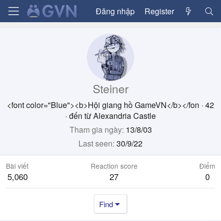
Đăng nhập
Register
Steiner
<font color="Blue"><b>Hội giang hồ GameVN</b></fon
·
42
·
đến từ
Alexandria Castle
Tham gia ngày
13/8/03
Last seen
30/9/22
Bài viết
Reaction score
Điểm
5,060
27
0
Find