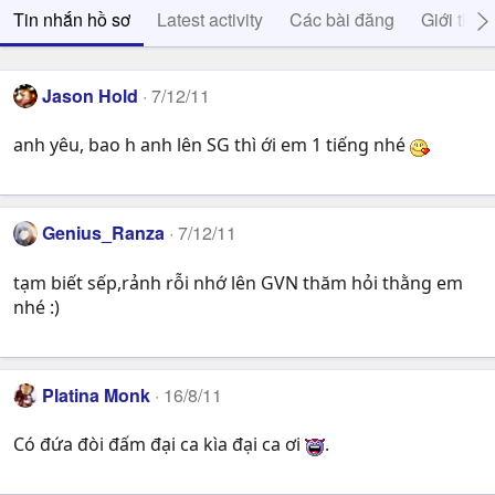
Tin nhắn hồ sơ
Latest activity
Các bài đăng
Giới thiệ
Jason Hold
7/12/11
anh yêu, bao h anh lên SG thì ới em 1 tiếng nhé
Genius_Ranza
7/12/11
tạm biết sếp,rảnh rỗi nhớ lên GVN thăm hỏi thằng em
nhé :)
Platina Monk
16/8/11
Có đứa đòi đấm đại ca kìa đại ca ơi
.