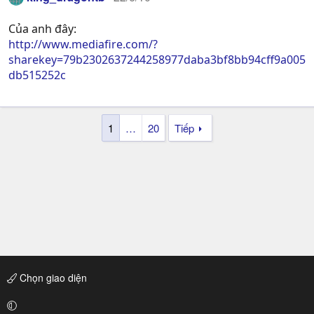
Của anh đây:
http://www.mediafire.com/?
sharekey=79b2302637244258977daba3bf8bb94cff9a005
db515252c
1
…
20
Tiếp
Chọn giao diện