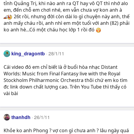
tỉnh Quảng Trị, khi nào anh ra QT hay vô QT thì nhớ alo
em, đến chỗ em chơi nhé, em vẫn chưa vợ kon anh à
26t rồi, nhưng đời còn dài lo gì chuyện này anh, thế
anh mấy cháu rồi, anh nhì em một tuổi với anh (82) phải
ko anh hè...Có một cháu học lớp 1 rồi đó
king_dragontb
28/1/11
Cái video đó em chỉ biết là ở buổi hòa nhạc Distant
Worlds: Music from Final Fantasy live with the Royal
Stockholm Philharmonic Orchestra thôi chứ em ko tìm
đc link down chất lượng cao. Trên You Tube thì thấy có
vài bài
thanhdh
26/1/11
Khỏe ko anh Phong ? vợ con gì chưa anh ? lâu ngày quá