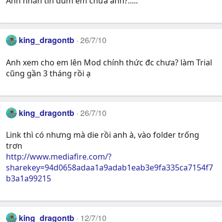
Anh nhắn tin dùm em chưa anh?.....
king_dragontb
26/7/10
Anh xem cho em lên Mod chính thức đc chưa? làm Trial
cũng gần 3 tháng rồi ạ
king_dragontb
26/7/10
Link thì có nhưng mà die rồi anh à, vào folder trống
trơn
http://www.mediafire.com/?
sharekey=94d0658adaa1a9adab1eab3e9fa335ca7154f7
b3a1a99215
king_dragontb
12/7/10