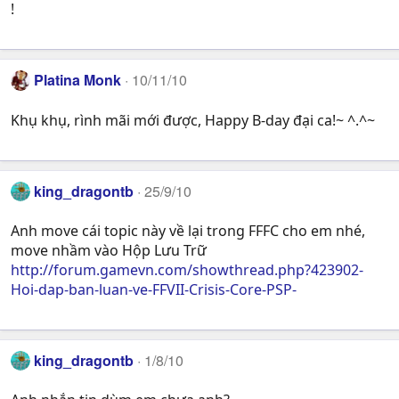
!
Platina Monk
10/11/10
Khụ khụ, rình mãi mới được, Happy B-day đại ca!~ ^.^~
king_dragontb
25/9/10
Anh move cái topic này về lại trong FFFC cho em nhé,
move nhầm vào Hộp Lưu Trữ
http://forum.gamevn.com/showthread.php?423902-
Hoi-dap-ban-luan-ve-FFVII-Crisis-Core-PSP-
king_dragontb
1/8/10