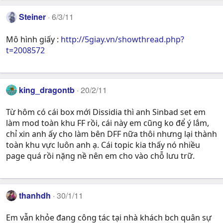
Steiner
6/3/11
Mô hình giấy :
http://5giay.vn/showthread.php?
t=2008572
king_dragontb
20/2/11
Từ hôm có cái box mới Dissidia thì anh Sinbad set em
làm mod toàn khu FF rồi, cái này em cũng ko để ý lắm,
chỉ xin anh ấy cho làm bên DFF nữa thôi nhưng lại thành
toàn khu vực luôn anh ạ. Cái topic kia thấy nó nhiều
page quá rồi nặng nề nên em cho vào chỗ lưu trữ.
thanhdh
30/1/11
Em vẫn khỏe đang công tác tại nhà khách bch quân sự