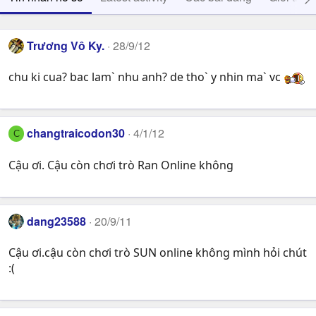
Trương Vô Ky.
28/9/12
chu ki cua? bac lam` nhu anh? de tho` y nhin ma` vc
changtraicodon30
4/1/12
C
Cậu ơi. Cậu còn chơi trò Ran Online không
dang23588
20/9/11
Cậu ơi.cậu còn chơi trò SUN online không mình hỏi chút
:(