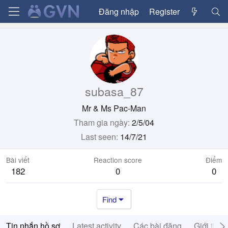
Đăng nhập
Register
subasa_87
Mr & Ms Pac-Man
Tham gia ngày
2/5/04
Last seen
14/7/21
Bài viết
Reaction score
Điểm
182
0
0
Find
Tin nhắn hồ sơ
Latest activity
Các bài đăng
Giới thiệ