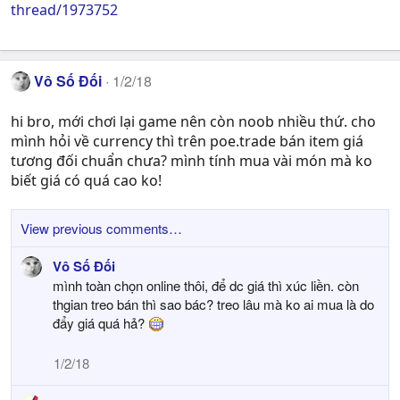
thread/1973752
Vô Số Đối
1/2/18
hi bro, mới chơi lại game nên còn noob nhiều thứ. cho
mình hỏi về currency thì trên poe.trade bán item giá
tương đối chuẩn chưa? mình tính mua vài món mà ko
biết giá có quá cao ko!
View previous comments…
Vô Số Đối
mình toàn chọn online thôi, để dc giá thì xúc liền. còn
thgian treo bán thì sao bác? treo lâu mà ko ai mua là do
đẩy giá quá hả?
1/2/18