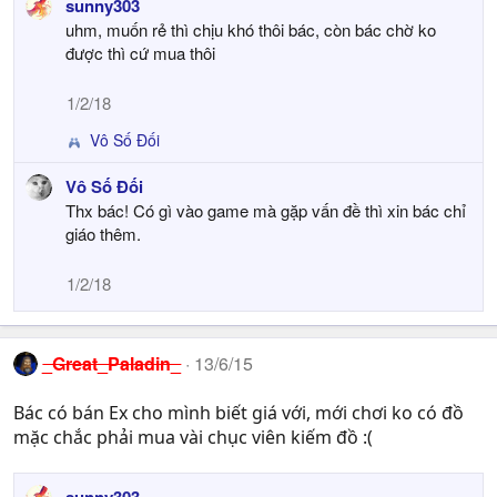
sunny303
uhm, muốn rẻ thì chịu khó thôi bác, còn bác chờ ko
được thì cứ mua thôi
1/2/18
Vô Số Đối
R
e
Vô Số Đối
a
Thx bác! Có gì vào game mà gặp vấn đề thì xin bác chỉ
c
t
giáo thêm.
i
o
1/2/18
n
s
:
_Great_Paladin_
13/6/15
Bác có bán Ex cho mình biết giá với, mới chơi ko có đồ
mặc chắc phải mua vài chục viên kiếm đồ :(
sunny303