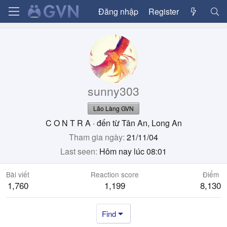
Đăng nhập
Register
sunny303
Lão Làng GVN
C O N T R A
·
đến từ
Tân An, Long An
Tham gia ngày
21/11/04
Last seen
Hôm nay lúc 08:01
Bài viết
Reaction score
Điểm
1,760
1,199
8,130
Find