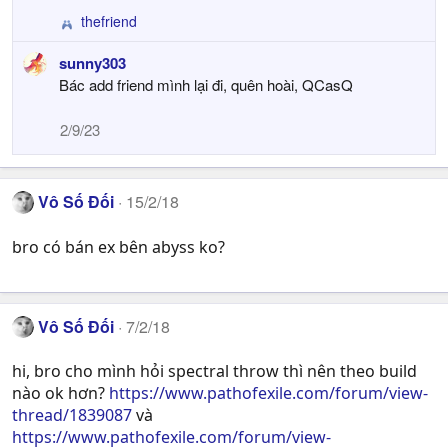
thefriend
R
e
sunny303
a
Bác add friend mình lại đi, quên hoài, QCasQ
c
t
i
2/9/23
o
n
s
Vô Số Đối
:
15/2/18
bro có bán ex bên abyss ko?
Vô Số Đối
7/2/18
hi, bro cho mình hỏi spectral throw thì nên theo build
nào ok hơn?
https://www.pathofexile.com/forum/view-
thread/1839087
và
https://www.pathofexile.com/forum/view-