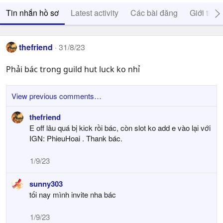
Tin nhắn hồ sơ
Latest activity
Các bài đăng
Giới thiệ
thefriend
31/8/23
Phải bác trong guild hut luck ko nhỉ
View previous comments…
thefriend
E off lâu quá bị kick rồi bác, còn slot ko add e vào lại với
IGN: PhieuHoai . Thank bác.
1/9/23
sunny303
tối nay mình invite nha bác
1/9/23