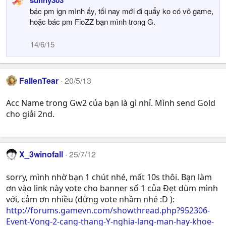
bác pm ign mình ấy, tối nay mới đi quẩy ko có vô game,
hoặc bác pm FioZZ bạn mình trong G.
14/6/15
FallenTear
20/5/13
Acc Name trong Gw2 của bạn là gì nhỉ. Mình send Gold
cho giải 2nd.
X_3winofall
25/7/12
sorry, mình nhờ bạn 1 chút nhé, mất 10s thôi. Bạn làm
ơn vào link này vote cho banner số 1 của Đẹt dùm mình
với, cảm ơn nhiều (đừng vote nhầm nhé :D ):
http://forums.gamevn.com/showthread.php?952306-
Event-Vong-2-cang-thang-Y-nghia-lang-man-hay-khoe-