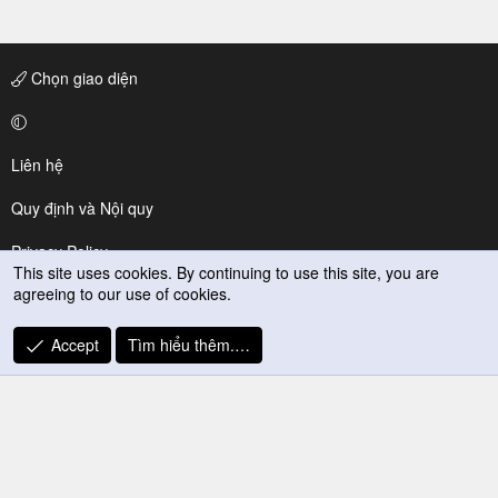
Chọn giao diện
Liên hệ
Quy định và Nội quy
Privacy Policy
This site uses cookies. By continuing to use this site, you are
agreeing to our use of cookies.
Trợ giúp
R
Accept
Tìm hiểu thêm.…
S
S