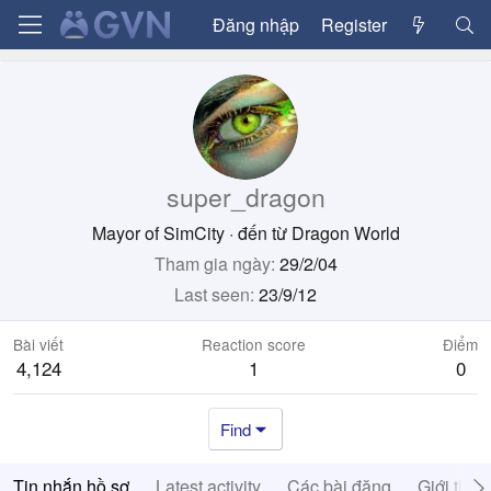
Đăng nhập
Register
super_dragon
Mayor of SimCity
·
đến từ
Dragon World
Tham gia ngày
29/2/04
Last seen
23/9/12
Bài viết
Reaction score
Điểm
4,124
1
0
Find
Tin nhắn hồ sơ
Latest activity
Các bài đăng
Giới thiệ