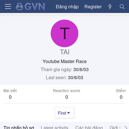
Đăng nhập
Register
T
TAI
Youtube Master Race
Tham gia ngày
30/6/03
Last seen
30/6/03
Bài viết
Reaction score
Điểm
0
0
0
Find
Tin nhắn hồ sơ
Latest activity
Các bài đăng
Giới thiệ