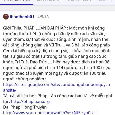
thanthanh01
4/5/13
T
Giới Thiệu PHÁP LUÂN ĐẠI PHÁP : Một môn khí công
thượng thừa: tiết lộ những chân lý một cách sâu sắc,
uyên thâm, sự thật về cuộc sống, sinh mệnh, nhân thể,
các tầng không gian và Vũ Trụ… và 5 bài tập công pháp
đem lại hiệu quả kỳ diệu trong việc chửa lành mọi bệnh
tật, sự giàu có thật sự trong tâm, giúp nâng cao : Sức
khỏe, Trí Tuệ, Ðạo Ðức ,… hiện nay được dịch ra hơn 38
ngôn ngử và phổ biến trên 114 quốc gia , trên 100 triệu
người theo tập luyện mỗi ngày và được trên 100 triệu
người chứng nghiệm :
https://sites.google.com/site/conduongphanbonquych
ansite/
Tất cả tài liệu học Pháp, tập công các bạn tải về miễn phí
tại :
http://phapluan.org
Đại Pháp Hồng Truyền
http://www.youtube.com/watch?v=kNtElryh0Uc