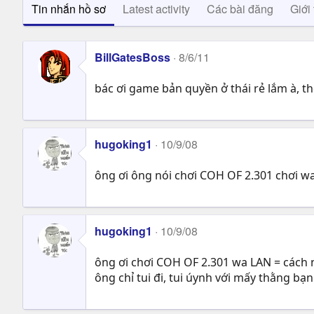
Tin nhắn hồ sơ
Latest activity
Các bài đăng
Giới 
BillGatesBoss
8/6/11
bác ơi game bản quyền ở thái rẻ lắm à, th
hugoking1
10/9/08
ông ơi ông nói chơi COH OF 2.301 chơi wa 
hugoking1
10/9/08
ông ơi chơi COH OF 2.301 wa LAN = cách 
ông chỉ tui đi, tui úynh với mấy thằng bạ