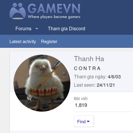
Forums
Tham gia Discord
Latest activity
Register
Thanh Ha
C O N T R A
Tham gia ngày
4/6/03
Last seen
24/11/21
Bài viết
1,819
Find