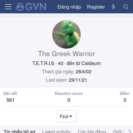
Đăng nhập
Register
The Greek Warrior
T.E.T.Я.I.S
·
40
·
đến từ
Caldeum
Tham gia ngày
28/4/02
Last seen
29/11/21
Bài viết
Reaction score
Điểm
561
0
0
Find
Tin nhắn hồ sơ
Latest activity
Các bài đăng
Giới thiệ