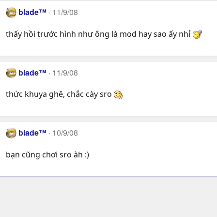
blade™
11/9/08
thấy hồi trước hình như ông là mod hay sao ấy nhỉ
blade™
11/9/08
thức khuya ghê, chắc cày sro
blade™
10/9/08
bạn cũng chơi sro àh :)