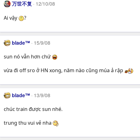
万世不复
12/10/08
Ai vậy
?
blade™
15/9/08
sun nó vẫn hơn chứ
vừa đi off sro ở HN xong, năm nào cũng múa ả rập
blade™
13/9/08
chúc train được sun nhé.
trung thu vui vẻ nha