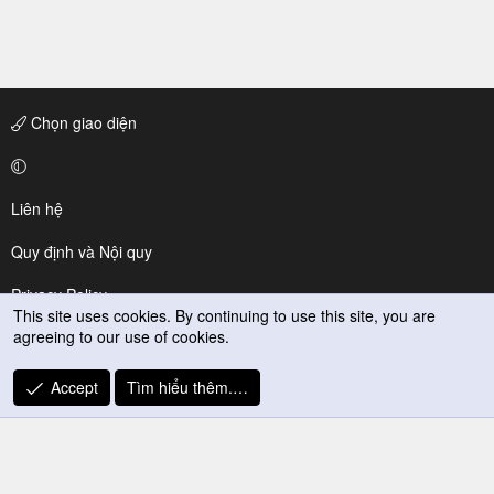
Chọn giao diện
Liên hệ
Quy định và Nội quy
Privacy Policy
This site uses cookies. By continuing to use this site, you are
agreeing to our use of cookies.
Trợ giúp
R
Accept
Tìm hiểu thêm.…
S
S