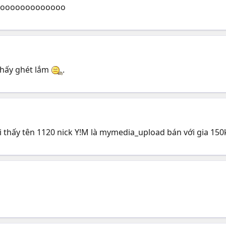
oooooooooooooo
thấy ghét lắm
.
ôi thấy tên 1120 nick Y!M là mymedia_upload bán với gia 150