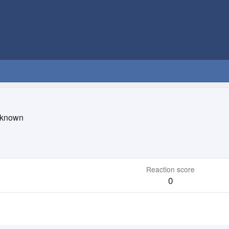
known
Reaction score
0