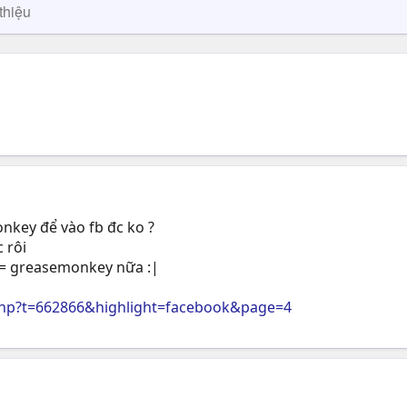
thiệu
nkey để vào fb đc ko ?
c rôi
b = greasemonkey nữa :|
hp?t=662866&highlight=facebook&page=4