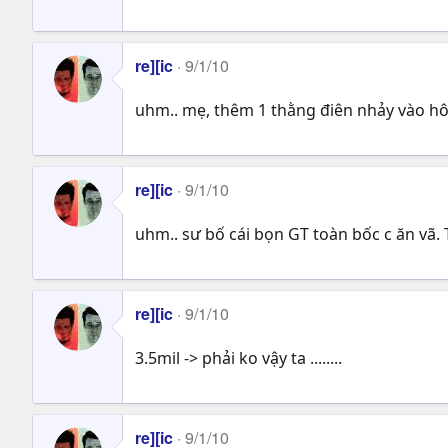
re][ic
9/1/10
uhm.. mẹ, thêm 1 thằng điên nhảy vào h
re][ic
9/1/10
uhm.. sư bố cái bọn GT toàn bốc c ăn vã
re][ic
9/1/10
3.5mil -> phải ko vậy ta ........
re][ic
9/1/10