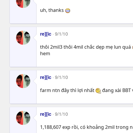
uh, thanks
re][ic
9/1/10
thôi 2mil3 thôi 4mil chắc dẹp mẹ lun quá
hem
re][ic
9/1/10
farm ntn đây thì lợi nhất
đang xài BBT vơ
re][ic
9/1/10
1,188,607 exp rồi, có khoảng 2mil trong ng