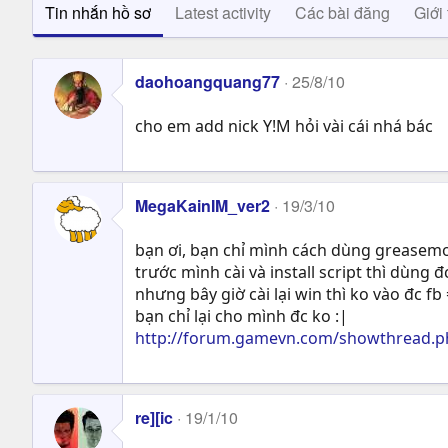
Tin nhắn hồ sơ
Latest activity
Các bài đăng
Giới 
daohoangquang77
25/8/10
cho em add nick Y!M hỏi vài cái nhá bác
MegaKainIM_ver2
19/3/10
bạn ơi, bạn chỉ mình cách dùng greasemo
trước mình cài và install script thì dùng đ
nhưng bây giờ cài lại win thì ko vào đc f
bạn chỉ lại cho mình đc ko :|
http://forum.gamevn.com/showthread.p
re][ic
19/1/10