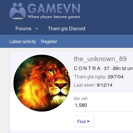
Forums
Tham gia Discord
Latest activity
Register
the_unknown_89
C O N T R A
·
37
·
đến từ
un
Tham gia ngày
29/7/04
Last seen
9/12/14
Bài viết
1,580
Find