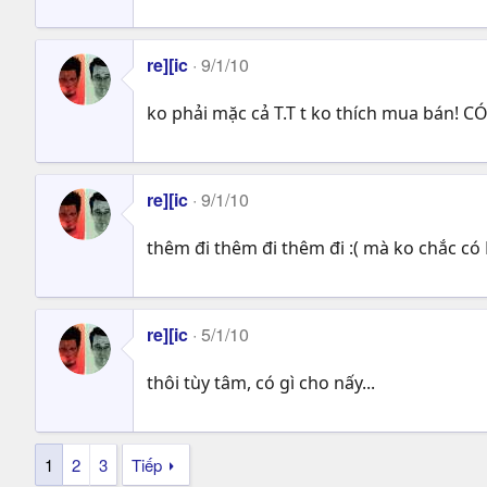
re][ic
9/1/10
ko phải mặc cả T.T t ko thích mua bán! CÓ 
re][ic
9/1/10
thêm đi thêm đi thêm đi :( mà ko chắc có 
re][ic
5/1/10
thôi tùy tâm, có gì cho nấy...
1
2
3
Tiếp