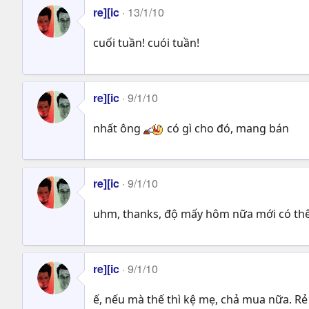
re][ic
13/1/10
cuối tuần! cuói tuần!
re][ic
9/1/10
nhất ông
có gì cho đó, mang bán
re][ic
9/1/10
uhm, thanks, độ mấy hôm nữa mới có th
re][ic
9/1/10
ế, nếu mà thế thì kệ mẹ, chả mua nữa. Re