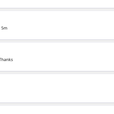
ô 5m
. Thanks