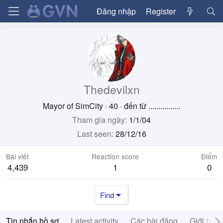
Đăng nhập
Register
Thedevilxn
Mayor of SimCity
·
40
·
đến từ
................
Tham gia ngày
1/1/04
Last seen
28/12/16
Bài viết
Reaction score
Điểm
4,439
1
0
Find
Tin nhắn hồ sơ
Latest activity
Các bài đăng
Giới thiệ