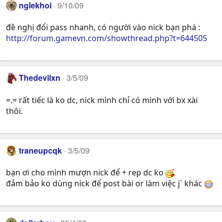
nglekhoi
9/10/09
đề nghị đổi pass nhanh, có người vào nick bạn phá :
http://forum.gamevn.com/showthread.php?t=644505
Thedevilxn
3/5/09
=.= rất tiếc là ko dc, nick mình chỉ có mình với bx xài
thôi.
traneupcqk
3/5/09
bạn ơi cho mình mượn nick để + rep dc ko
đảm bảo ko dùng nick để post bài or làm việc j` khác