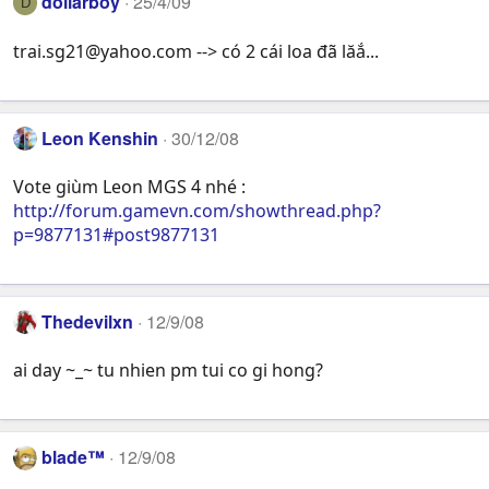
dollarboy
25/4/09
D
trai.sg21@yahoo.com
--> có 2 cái loa đã lăắ...
Leon Kenshin
30/12/08
Vote giùm Leon MGS 4 nhé :
http://forum.gamevn.com/showthread.php?
p=9877131#post9877131
Thedevilxn
12/9/08
ai day ~_~ tu nhien pm tui co gi hong?
blade™
12/9/08