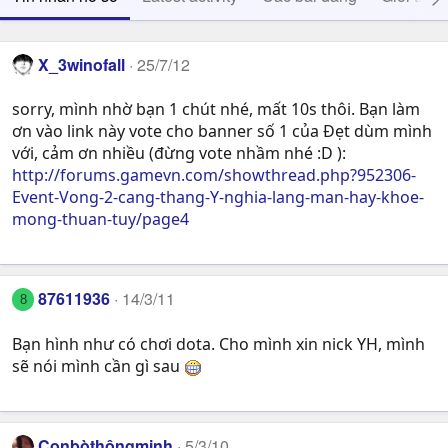
X_3winofall
25/7/12
sorry, mình nhờ bạn 1 chút nhé, mất 10s thôi. Bạn làm
ơn vào link này vote cho banner số 1 của Đẹt dùm mình
với, cảm ơn nhiều (đừng vote nhầm nhé :D ):
http://forums.gamevn.com/showthread.php?952306-
Event-Vong-2-cang-thang-Y-nghia-lang-man-hay-khoe-
mong-thuan-tuy/page4
87611936
14/3/11
8
Bạn hình như có chơi dota. Cho mình xin nick YH, mình
sẽ nói mình cần gì sau
Conbòthôngminh
5/3/10