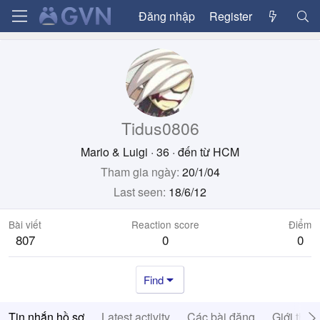
Đăng nhập
Register
Tidus0806
Mario & Luigi
·
36
·
đến từ
HCM
Tham gia ngày
20/1/04
Last seen
18/6/12
Bài viết
Reaction score
Điểm
807
0
0
Find
Tin nhắn hồ sơ
Latest activity
Các bài đăng
Giới thiệ