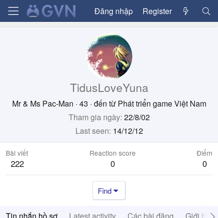
Đăng nhập
Register
TidusLoveYuna
Mr & Ms Pac-Man
·
43
·
đến từ
Phát triển game Việt Nam
Tham gia ngày
22/8/02
Last seen
14/12/12
Bài viết
Reaction score
Điểm
222
0
0
Find
Tin nhắn hồ sơ
Latest activity
Các bài đăng
Giới thiệ