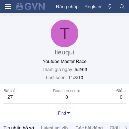
Đăng nhập
Register
T
tieuqui
Youtube Master Race
Tham gia ngày
5/2/03
Last seen
11/3/10
Bài viết
Reaction score
Điểm
27
0
0
Find
Tin nhắn hồ sơ
Latest activity
Các bài đăng
Giới thiệ