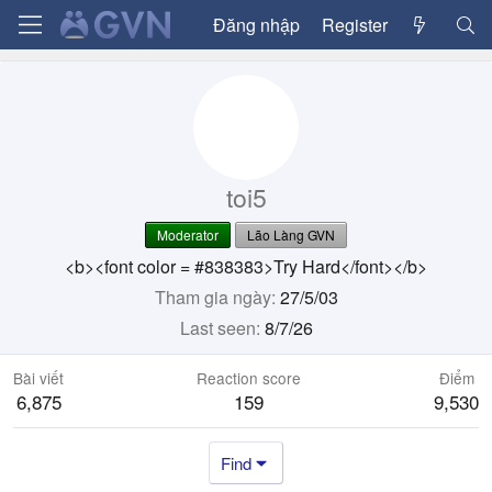
Đăng nhập
Register
toi5
Moderator
Lão Làng GVN
<b><font color = #838383>Try Hard</font></b>
Tham gia ngày
27/5/03
Last seen
8/7/26
Bài viết
Reaction score
Điểm
6,875
159
9,530
Find